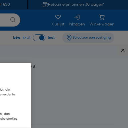
af €50
Retourneren binnen 30 dagen*
Kluslijst
Inloggen
Winkelwagen
btw
Excl.
Incl.
Selecteer een vestiging
as met antikalklaag
es, die
e verder te
 362,81
n', dan
welke cookies