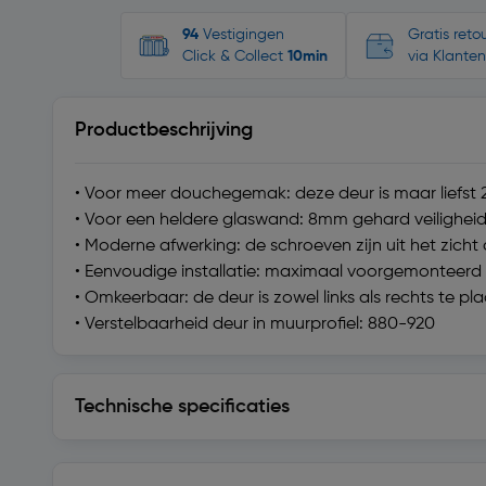
94
Vestigingen
Gratis ret
Click & Collect
10min
via Klanten
Productbeschrijving
• Voor meer douchegemak: deze deur is maar liefst 2
• Voor een heldere glaswand: 8mm gehard veiligheid
• Moderne afwerking: de schroeven zijn uit het zic
• Eenvoudige installatie: maximaal voorgemonteerd e
• Omkeerbaar: de deur is zowel links als rechts te pl
• Verstelbaarheid deur in muurprofiel: 880-920
Technische specificaties
Technische specificaties
Levering en retourzending