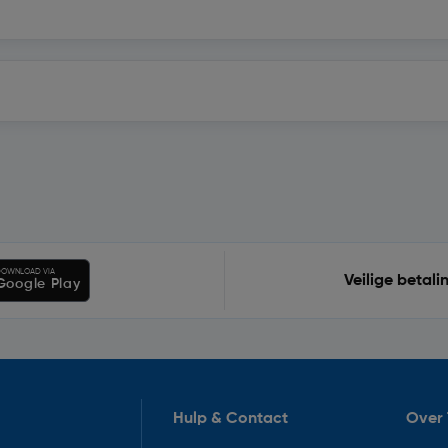
OWNLOAD VIA
Veilige betali
Google Play
Hulp & Contact
Over 