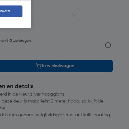
kkoord
nnen 3-5 werkdagen.
In winkelwagen
en en details
voerd in de kleur zilver hoogglans
ze deur is maar liefst 2 meter hoog, zo blijft de
che
d: 8 mm gehard veiligheidsglas met antikalk-coating