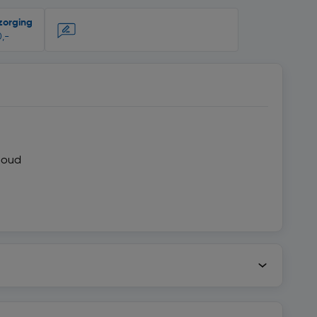
zorging
,-
houd