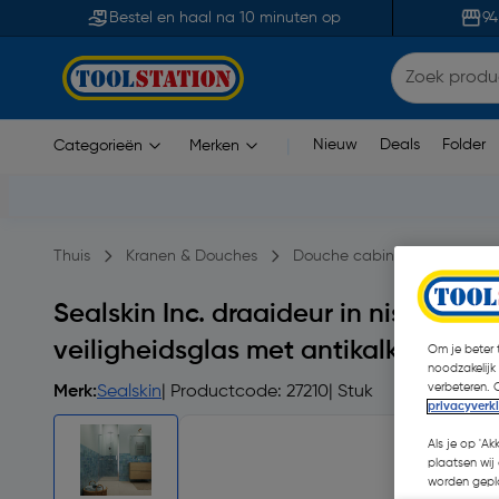
Bestel en haal na 10 minuten op
94
Nieuw
Deals
Folder
Categorieën
Merken
|
Thuis
Kranen & Douches
Douche cabines & Wanden
Sealskin Inc. draaideur in nis 90x2
veiligheidsglas met antikalklaag Ho
Om je beter t
noodzakelijk
verbeteren. 
Merk:
Sealskin
| Productcode: 27210
| Stuk
privacyverk
Als je op 'Ak
plaatsen wij 
worden gepla