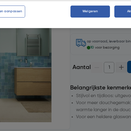
Kies productvariant
(3)
en aanpassen
Weigeren
A
op voorraad, leverbaar bi
10
voor bezorging
Aantal
Belangrijkste kenmerk
Stijlvol en tijdloos: uitge
Voor meer douchegemak: de
warmte langer in de dou
Voor een heldere glaswan