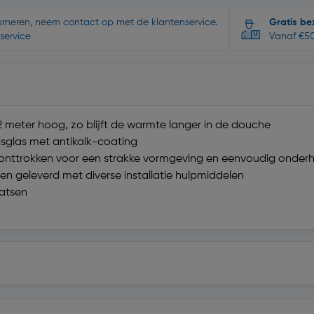
ourneren, neem contact op met de klantenservice.
Gratis be
service
Vanaf €50
 meter hoog, zo blijft de warmte langer in de douche
sglas met antikalk-coating
ht onttrokken voor een strakke vormgeving en eenvoudig onder
n geleverd met diverse installatie hulpmiddelen
aatsen