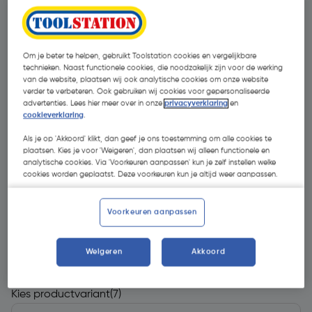
Om je beter te helpen, gebruikt Toolstation cookies en vergelijkbare
technieken. Naast functionele cookies, die noodzakelijk zijn voor de werking
van de website, plaatsen wij ook analytische cookies om onze website
verder te verbeteren. Ook gebruiken wij cookies voor gepersonaliseerde
advertenties. Lees hier meer over in onze
privacyverklaring
en
cookieverklaring
.
Als je op 'Akkoord' klikt, dan geef je ons toestemming om alle cookies te
plaatsen. Kies je voor 'Weigeren', dan plaatsen wij alleen functionele en
analytische cookies. Via 'Voorkeuren aanpassen' kun je zelf instellen welke
cookies worden geplaatst. Deze voorkeuren kun je altijd weer aanpassen.
Voorkeuren aanpassen
€ 495,00
| Excl. btw € 409,09
Weigeren
Akkoord
Kies productvariant
(7)