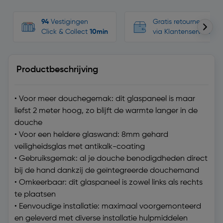
94
Vestigingen
Gratis retourneren, n
Click & Collect
10min
via Klantenservice
Productbeschrijving
• Voor meer douchegemak: dit glaspaneel is maar
liefst 2 meter hoog, zo blijft de warmte langer in de
douche
• Voor een heldere glaswand: 8mm gehard
veiligheidsglas met antikalk-coating
• Gebruiksgemak: al je douche benodigdheden direct
bij de hand dankzij de geïntegreerde douchemand
• Omkeerbaar: dit glaspaneel is zowel links als rechts
te plaatsen
• Eenvoudige installatie: maximaal voorgemonteerd
en geleverd met diverse installatie hulpmiddelen