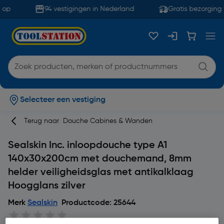
op
94 vestigingen in Nederland
Gratis bezorging 
Selecteer een vestiging
Terug naar
Douche Cabines & Wanden
Sealskin Inc. inloopdouche type A1
140x30x200cm met douchemand, 8mm
helder veiligheidsglas met antikalklaag
Hoogglans zilver
Merk
Sealskin
Productcode: 25644