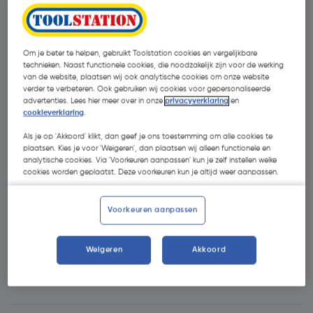
Om je beter te helpen, gebruikt Toolstation cookies en vergelijkbare
technieken. Naast functionele cookies, die noodzakelijk zijn voor de werking
van de website, plaatsen wij ook analytische cookies om onze website
verder te verbeteren. Ook gebruiken wij cookies voor gepersonaliseerde
advertenties. Lees hier meer over in onze
privacyverklaring
en
cookieverklaring
.
Als je op 'Akkoord' klikt, dan geef je ons toestemming om alle cookies te
plaatsen. Kies je voor 'Weigeren', dan plaatsen wij alleen functionele en
analytische cookies. Via 'Voorkeuren aanpassen' kun je zelf instellen welke
cookies worden geplaatst. Deze voorkeuren kun je altijd weer aanpassen.
Voorkeuren aanpassen
Weigeren
Akkoord
€ 349,00
| Excl. btw € 288,43