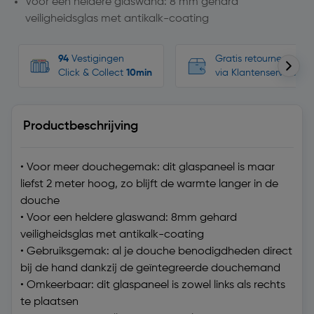
Voor een heldere glaswand: 8 mm gehard
veiligheidsglas met antikalk-coating
94
Vestigingen
Gratis retourneren, n
Click & Collect
10min
via Klantenservice
Productbeschrijving
• Voor meer douchegemak: dit glaspaneel is maar
liefst 2 meter hoog, zo blijft de warmte langer in de
douche
• Voor een heldere glaswand: 8mm gehard
veiligheidsglas met antikalk-coating
• Gebruiksgemak: al je douche benodigdheden direct
bij de hand dankzij de geïntegreerde douchemand
• Omkeerbaar: dit glaspaneel is zowel links als rechts
te plaatsen