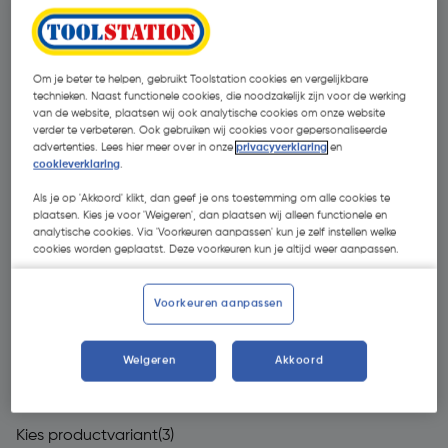
Om je beter te helpen, gebruikt Toolstation cookies en vergelijkbare
technieken. Naast functionele cookies, die noodzakelijk zijn voor de werking
van de website, plaatsen wij ook analytische cookies om onze website
verder te verbeteren. Ook gebruiken wij cookies voor gepersonaliseerde
advertenties. Lees hier meer over in onze
privacyverklaring
en
cookieverklaring
.
Als je op 'Akkoord' klikt, dan geef je ons toestemming om alle cookies te
plaatsen. Kies je voor 'Weigeren', dan plaatsen wij alleen functionele en
analytische cookies. Via 'Voorkeuren aanpassen' kun je zelf instellen welke
cookies worden geplaatst. Deze voorkeuren kun je altijd weer aanpassen.
Voorkeuren aanpassen
€ 549,00
Weigeren
Akkoord
| Excl. btw € 453,72
Kies productvariant
(3)