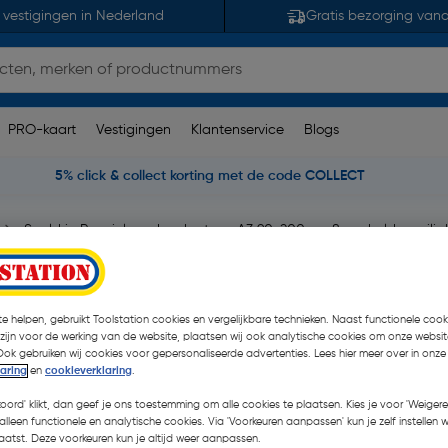
 vestigingen in Nederland
Gratis bezorging van
PRO-kaart
Vestigingen
Klantenservice
Blogs
5% click & collect korting met de code COLLECT
Sealskin Pure inloopdouche type A3 90x200cm, 8mm helder veilig
A3 90x200cm, 8mm
laag Geborsteld
e helpen, gebruikt Toolstation cookies en vergelijkbare technieken. Naast functionele cooki
 zijn voor de werking van de website, plaatsen wij ook analytische cookies om onze websit
Ook gebruiken wij cookies voor gepersonaliseerde advertenties. Lees hier meer over in onze
laring
en
cookieverklaring
.
koord' klikt, dan geef je ons toestemming om alle cookies te plaatsen. Kies je voor 'Weigere
€ 335,00
alleen functionele en analytische cookies. Via 'Voorkeuren aanpassen' kun je zelf instellen 
| Excl. btw 
atst. Deze voorkeuren kun je altijd weer aanpassen.