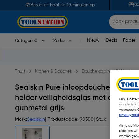
Bestel en haal na 10 minuten op
94
Nieuw
Deals
Folder
Categorieën
Merken
|
Thuis
Kranen & Douches
Douche cabines & Wanden
Sealskin Pure inloopdouche type 
helder veiligheidsglas met antikalk
Om je beter t
noodzakelijk
gunmetal grijs
verbeteren. 
privacyverk
Merk:
Sealskin
| Productcode: 90380
| Stuk
Als je op 'Ak
plaatsen wij 
worden gepla