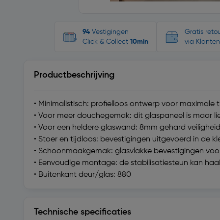
94
Vestigingen
Gratis ret
Click & Collect
10min
via Klanten
Productbeschrijving
• Minimalistisch: profielloos ontwerp voor maximale 
• Voor meer douchegemak: dit glaspaneel is maar lie
• Voor een heldere glaswand: 8mm gehard veiligheid
• Stoer en tijdloos: bevestigingen uitgevoerd in d
• Schoonmaakgemak: glasvlakke bevestigingen voo
• Eenvoudige montage: de stabilisatiesteun kan ha
• Buitenkant deur/glas: 880
Technische specificaties
Technische specificaties