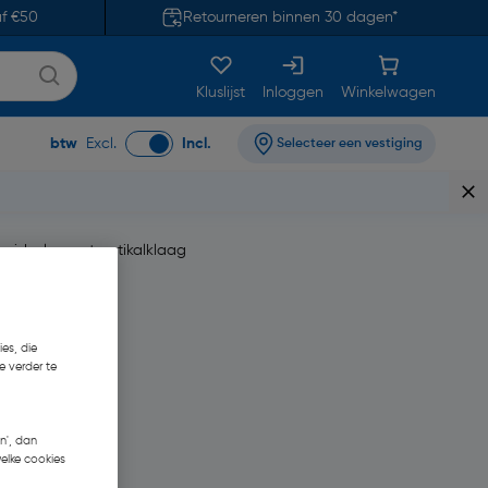
af €50
Retourneren binnen 30 dagen*
Kluslijst
Inloggen
Winkelwagen
btw
Excl.
Incl.
Selecteer een vestiging
heidsglas met antikalklaag
es, die
e verder te
n', dan
welke cookies
€ 276,86