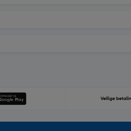
OWNLOAD VIA
Veilige betali
Google Play