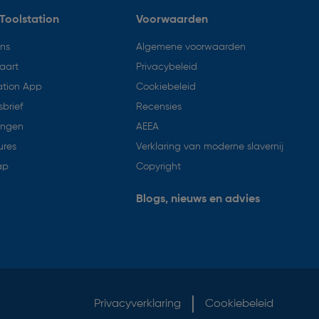
Toolstation
Voorwaarden
ons
Algemene voorwaarden
aart
Privacybeleid
ation App
Cookiebeleid
brief
Recensies
ingen
AEEA
ures
Verklaring van moderne slavernij
ap
Copyright
Blogs, nieuws en advies
Privacyverklaring
Cookiebeleid