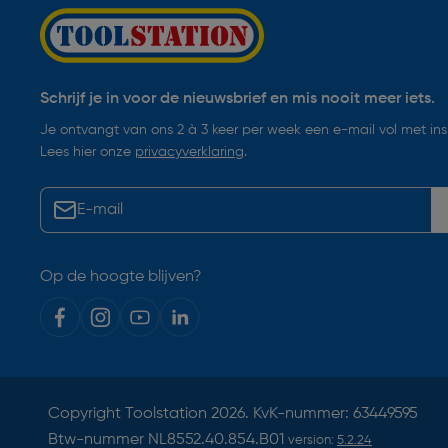
Schrijf je in voor de nieuwsbrief en mis nooit meer iets.
Je ontvangt van ons 2 à 3 keer per week een e-mail vol met insp
Lees hier onze
privacyverklaring
.
Op de hoogte blijven?
Copyright
Toolstation
2026. KvK-nummer: 63449595
Btw-nummer NL8552.40.854.B01
version:
5.2.24