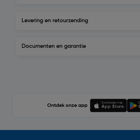
Levering en retourzending
Levering en retourzending
Documenten en garantie
Soortgelijke artikelen
Downloaden in de
D
Ontdek onze app
App Store