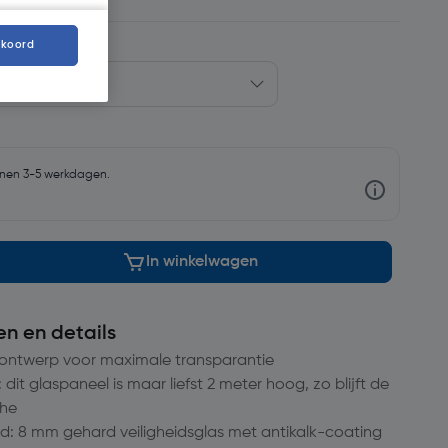
kkoord
nnen 3-5 werkdagen.
In winkelwagen
en en details
os ontwerp voor maximale transparantie
t glaspaneel is maar liefst 2 meter hoog, zo blijft de
che
d: 8 mm gehard veiligheidsglas met antikalk-coating