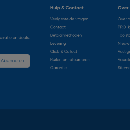
Hulp & Contact
Over 
Veelgestelde vragen
Over 
Contact
PRO-k
Betaalmethoden
Toolst
iratie en deals.
Levering
Nieuws
Click & Collect
Vestig
Ruilen en retourneren
Vacat
Abonneren
Garantie
Sitem