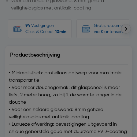
Voor een heldere glaswand: 8 mm gehard
veiligheidsglas met antikalk-coating
94
Vestigingen
Gratis retourneren, n
Click & Collect
10min
via Klantenservice
Productbeschrijving
• Minimalistisch: profielloos ontwerp voor maximale
transparantie
• Voor meer douchegemak: dit glaspaneel is maar
liefst 2 meter hoog, zo blijft de warmte langer in de
douche
• Voor een heldere glaswand: 8mm gehard
veiligheidsglas met antikalk-coating
• Luxueze afwerking: bevestigingen uitgevoerd in
chique geborsteld goud met duurzame PVD-coating