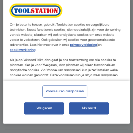
Om je beter te helpen, gebruikt Toolstation cookies en vergelijkbare
technieken. Naast functionele cookies, die noodzakelijk zijn voor de werking
van de website, plaatsen wij ook analytische cookies om onze website
verder te verbeteren. Ook gebruiken wij cookies voor gepersonaliseerde
advertenties. Lees hier meer over in onze
privacyverklaring
en
cookieverklaring
.
Als je op 'Akkoord' klikt, dan geef je ons toestemming om alle cookies te
plaatsen. Kies je voor 'Weigeren', dan plaatsen wij alleen functionele en
analytische cookies. Via 'Voorkeuren aanpassen' kun je zelf instellen welke
cookies worden geplaatst. Deze voorkeuren kun je altijd weer aanpassen.
Voorkeuren aanpassen
Weigeren
Akkoord
€ 359,00
| Excl. btw € 296,69