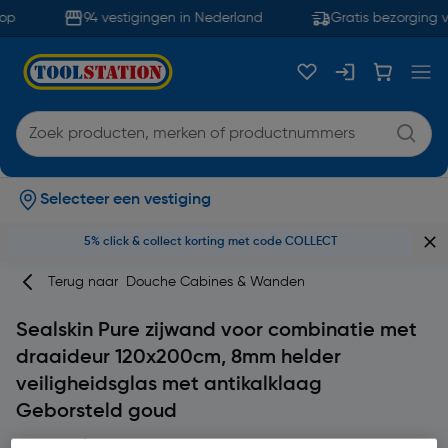
op
94 vestigingen in Nederland
Gratis bezorging v
Selecteer een vestiging
5% click & collect korting met code COLLECT
Terug naar
Douche Cabines & Wanden
Sealskin Pure zijwand voor combinatie met
draaideur 120x200cm, 8mm helder
veiligheidsglas met antikalklaag
Geborsteld goud
Merk
Sealskin
Productcode: 73606