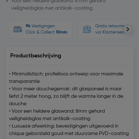
Voor een heldere glaswand: 8 mm gehard
veiligheidsglas met antikalk-coating
94
Vestigingen
Gratis retourneren, n
Click & Collect
10min
via Klantenservice
Productbeschrijving
• Minimalistisch: profielloos ontwerp voor maximale
transparantie
• Voor meer douchegemak: dit glaspaneel is maar
liefst 2 meter hoog, zo blijft de warmte langer in de
douche
• Voor een heldere glaswand: 8mm gehard
veiligheidsglas met antikalk-coating
• Luxueze afwerking: bevestigingen uitgevoerd in
chique geborsteld goud met duurzame PVD-coating