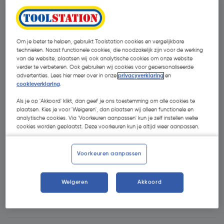
Om je beter te helpen, gebruikt Toolstation cookies en vergelijkbare
technieken. Naast functionele cookies, die noodzakelijk zijn voor de werking
van de website, plaatsen wij ook analytische cookies om onze website
verder te verbeteren. Ook gebruiken wij cookies voor gepersonaliseerde
advertenties. Lees hier meer over in onze
privacyverklaring
en
cookieverklaring
.
Als je op 'Akkoord' klikt, dan geef je ons toestemming om alle cookies te
plaatsen. Kies je voor 'Weigeren', dan plaatsen wij alleen functionele en
analytische cookies. Via 'Voorkeuren aanpassen' kun je zelf instellen welke
cookies worden geplaatst. Deze voorkeuren kun je altijd weer aanpassen.
Voorkeuren aanpassen
Weigeren
Akkoord
€ 329,00
| Excl. btw € 271,90