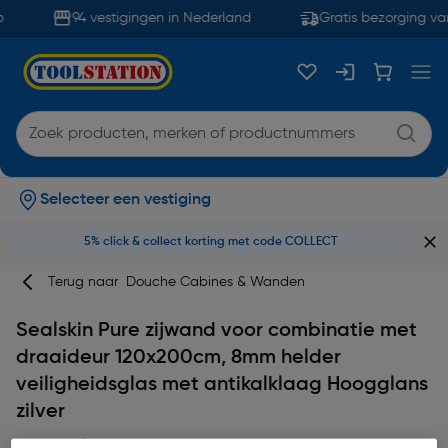
94 vestigingen in Nederland
Gratis bezorging van
Selecteer een vestiging
5% click & collect korting met code COLLECT
Terug naar
Douche Cabines & Wanden
Sealskin Pure zijwand voor combinatie met
draaideur 120x200cm, 8mm helder
veiligheidsglas met antikalklaag Hoogglans
zilver
Merk
Sealskin
Productcode: 84914