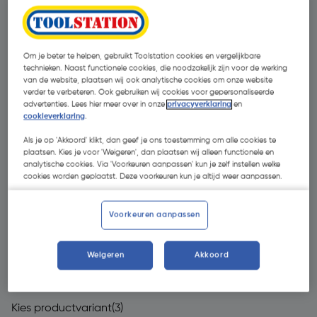
Om je beter te helpen, gebruikt Toolstation cookies en vergelijkbare
technieken. Naast functionele cookies, die noodzakelijk zijn voor de werking
van de website, plaatsen wij ook analytische cookies om onze website
verder te verbeteren. Ook gebruiken wij cookies voor gepersonaliseerde
advertenties. Lees hier meer over in onze
privacyverklaring
en
cookieverklaring
.
Als je op 'Akkoord' klikt, dan geef je ons toestemming om alle cookies te
plaatsen. Kies je voor 'Weigeren', dan plaatsen wij alleen functionele en
analytische cookies. Via 'Voorkeuren aanpassen' kun je zelf instellen welke
cookies worden geplaatst. Deze voorkeuren kun je altijd weer aanpassen.
Voorkeuren aanpassen
€ 299,00
Weigeren
Akkoord
| Excl. btw € 247,11
Kies productvariant
(3)