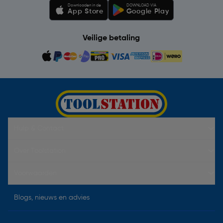
Downloaden in de
DOWNLOAD VIA
App Store
Google Play
Veilige betaling
Hulp & Contact
Over Toolstation
Voorwaarden
Blogs, nieuws en advies