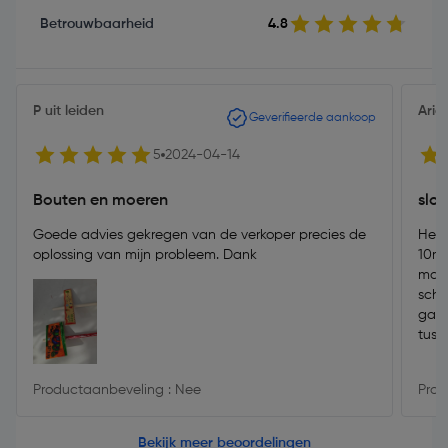
Betrouwbaarheid
4.8
P uit leiden
Arie
Geverifieerde aankoop
5
2024-04-14
Bouten en moeren
slot
Goede advies gekregen van de verkoper precies de
Het 
oplossing van mijn probleem. Dank
10mm
maar
schu
gate
tuss
om e
Productaanbeveling : Nee
Prod
Bekijk meer beoordelingen