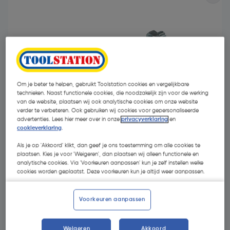
Om je beter te helpen, gebruikt Toolstation cookies en vergelijkbare
technieken. Naast functionele cookies, die noodzakelijk zijn voor de werking
van de website, plaatsen wij ook analytische cookies om onze website
verder te verbeteren. Ook gebruiken wij cookies voor gepersonaliseerde
advertenties. Lees hier meer over in onze
privacyverklaring
en
cookieverklaring
.
Als je op 'Akkoord' klikt, dan geef je ons toestemming om alle cookies te
plaatsen. Kies je voor 'Weigeren', dan plaatsen wij alleen functionele en
€ 41,99
analytische cookies. Via 'Voorkeuren aanpassen' kun je zelf instellen welke
| Excl. btw € 34,70
cookies worden geplaatst. Deze voorkeuren kun je altijd weer aanpassen.
Kies productvariant
(31)
Voorkeuren aanpassen
Weigeren
Akkoord