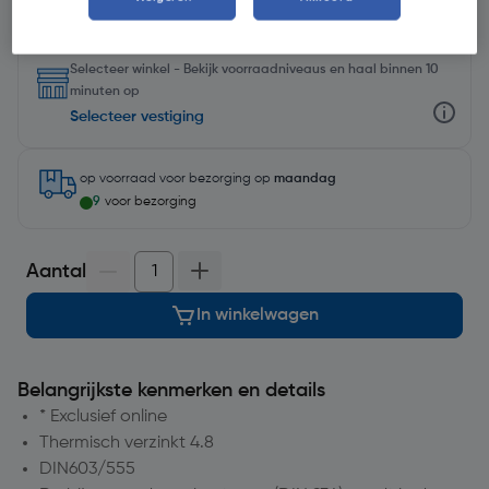
Selecteer winkel - Bekijk voorraadniveaus en haal binnen 10
minuten op
Selecteer vestiging
op voorraad
voor bezorging op
maandag
9
voor bezorging
Aantal
In winkelwagen
Belangrijkste kenmerken en details
* Exclusief online
Thermisch verzinkt 4.8
DIN603/555