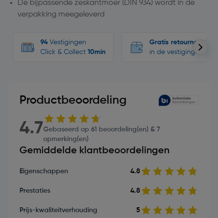
De bijpassende zeskantmoer (DIN 934) wordt in de
verpakking meegeleverd
94
Vestigingen
Gratis retourneren
Click & Collect
10min
in de vestigingen
Productbeoordeling
4.7
Gebaseerd op 61 beoordeling(en) & 7
opmerking(en)
Gemiddelde klantbeoordelingen
Eigenschappen
4.8
Prestaties
4.8
Prijs-kwaliteitverhouding
5