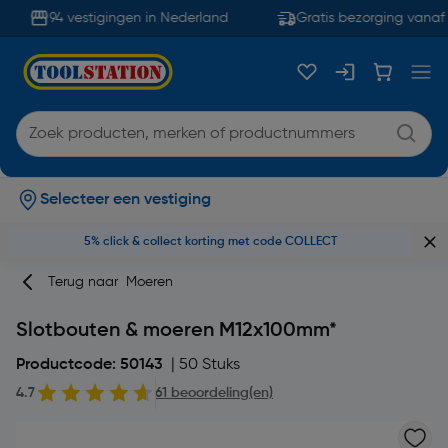
94 vestigingen in Nederland
Gratis bezorging vanaf 
Selecteer een vestiging
5% click & collect korting met code COLLECT
Terug naar
Moeren
Slotbouten & moeren M12x100mm*
Productcode: 50143
| 50 Stuks
4.7
61 beoordeling(en)