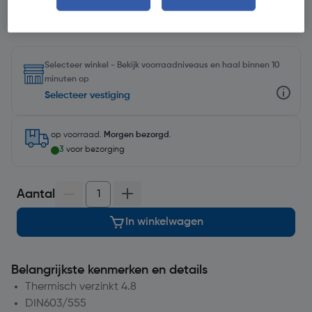
Selecteer winkel - Bekijk voorraadniveaus en haal binnen 10
minuten op
Selecteer vestiging
op voorraad.
Morgen bezorgd
.
3
voor bezorging
Aantal
In winkelwagen
Belangrijkste kenmerken en details
Thermisch verzinkt 4.8
DIN603/555