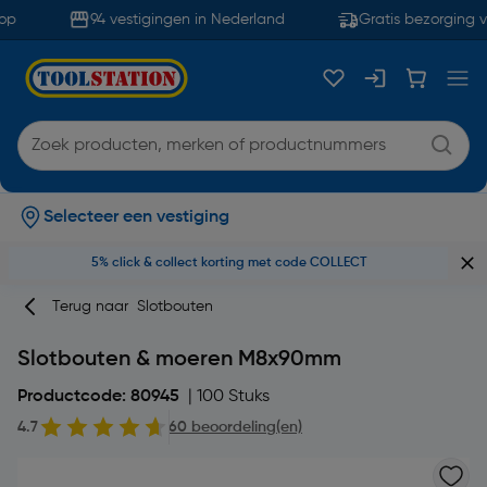
p
94 vestigingen in Nederland
Gratis bezorging v
Selecteer een vestiging
5% click & collect korting met code COLLECT
Terug naar
Slotbouten
Slotbouten & moeren M8x90mm
Productcode: 80945
| 100 Stuks
4.7
60 beoordeling(en)