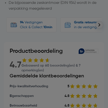
De bijpassende zeskantmoer (DIN 934) wordt in de
verpakking meegeleverd
94
Vestigingen
Gratis retourneren
Click & Collect
10min
in de vestigingen
Productbeoordeling
4.7
Gebaseerd op 60 beoordeling(en) & 7
opmerking(en)
Gemiddelde klantbeoordelingen
Prijs-kwaliteitverhouding
5
Eigenschappen
4.8
Betrouwbaarheid
4.8