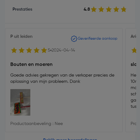
Prestaties
4.8
P uit leiden
Arie
Geverifieerde aankoop
5
2024-04-14
Bouten en moeren
slot
Goede advies gekregen van de verkoper precies de
Het 
oplossing van mijn probleem. Dank
10mm
maar
schu
gate
tuss
om e
Productaanbeveling : Nee
Prod