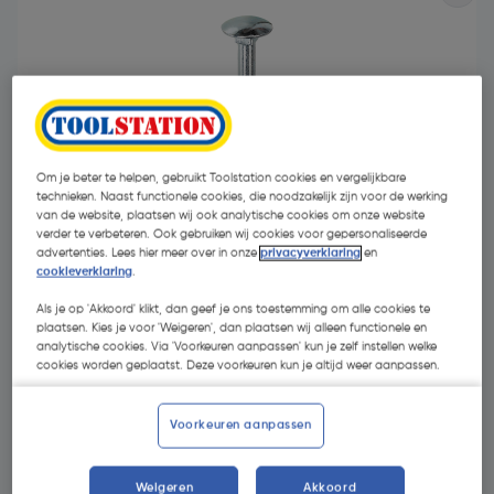
Om je beter te helpen, gebruikt Toolstation cookies en vergelijkbare
- 5 %
technieken. Naast functionele cookies, die noodzakelijk zijn voor de werking
van de website, plaatsen wij ook analytische cookies om onze website
verder te verbeteren. Ook gebruiken wij cookies voor gepersonaliseerde
advertenties. Lees hier meer over in onze
privacyverklaring
en
cookieverklaring
.
Als je op 'Akkoord' klikt, dan geef je ons toestemming om alle cookies te
plaatsen. Kies je voor 'Weigeren', dan plaatsen wij alleen functionele en
€ 32,99
analytische cookies. Via 'Voorkeuren aanpassen' kun je zelf instellen welke
cookies worden geplaatst. Deze voorkeuren kun je altijd weer aanpassen.
€ 31,49
| Excl. btw € 26,02
Voorkeuren aanpassen
Kies productvariant
(31)
Weigeren
Akkoord