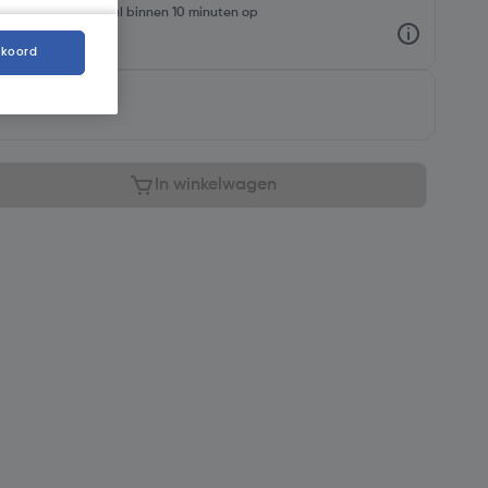
rraadniveaus en haal binnen 10 minuten op
kkoord
aar
In winkelwagen