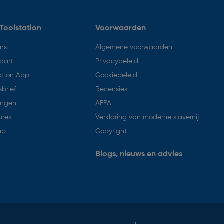
Toolstation
Voorwaarden
ons
Algemene voorwaarden
aart
Privacybeleid
ation App
Cookiebeleid
brief
Recensies
ingen
AEEA
ures
Verklaring van moderne slavernij
ap
Copyright
Blogs, nieuws en advies