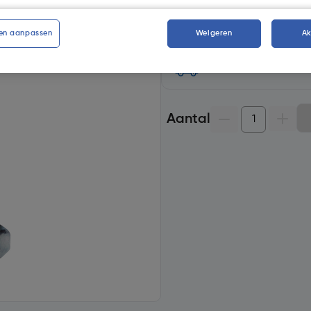
Selecteer winkel - Bekijk voo
Selecteer vestiging
en aanpassen
Weigeren
A
Geen voorraad beschikb
Aantal