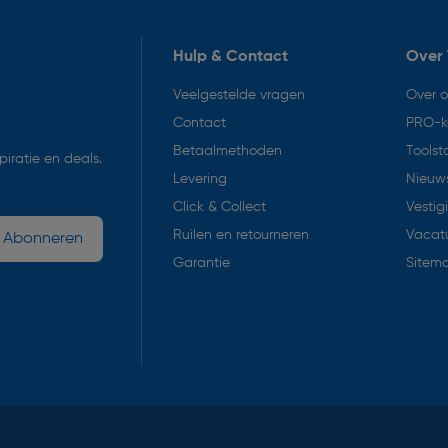
Hulp & Contact
Over 
Veelgestelde vragen
Over 
Contact
PRO-k
Betaalmethoden
Toolst
iratie en deals.
Levering
Nieuws
Click & Collect
Vestig
Ruilen en retourneren
Vacat
Abonneren
Garantie
Sitem