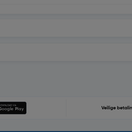
OWNLOAD VIA
Veilige betali
Google Play