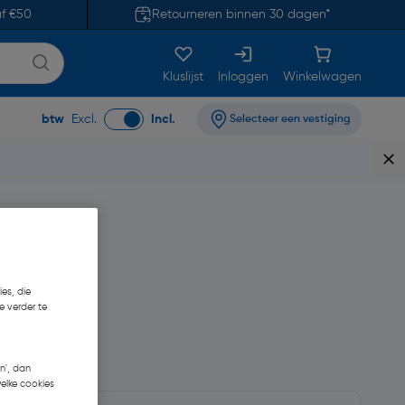
af €50
Retourneren binnen 30 dagen*
Kluslijst
Inloggen
Winkelwagen
btw
Excl.
Incl.
Selecteer een vestiging
es, die
e verder te
n', dan
welke cookies