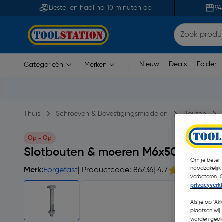
Bestel en haal na 10 minuten op
94
Nieuw
Deals
Folder
Categorieën
Merken
|
Thuis
Schroeven & Bevestigingsmiddelen
Bouten
Op = Op
Slotbouten & moeren M6x50mm
Om je beter t
noodzakelijk
Merk:
Forgefast
| Productcode: 86736
| 4.7
verbeteren. 
privacyverk
Als je op 'Ak
plaatsen wij 
worden gepla