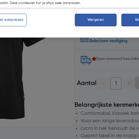
atst. Deze voorkeuren kun je altijd weer aanpassen.
en aanpassen
Weigeren
A
Selecteer winkel - Bekijk v
Selecteer vestiging
Geen voorraad beschik
Aantal
Belangrijkste kenmerk
Comfortabel, klassiek kat
Voor een lange levensduur
Lycra in nek behoudt de 
Geprint label in de kraa