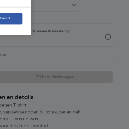
kkoord
oorraadniveaus en haal binnen 10 minuten op
baar
In winkelwagen
en en details
oenen T-shirt
, versterkte naden bij schouder en nek
vorm – was na was
g voor maximaal comfort