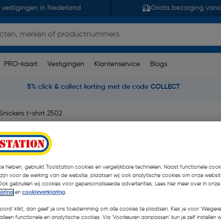
 vestigingen in Nederland
Gratis bezorging van
PRO-kaart
Vestigingen
Klantenservice
Blogs
5% click & collect korting met de code COLLECT
Snickers t-shirt 2502
7 opmerking(en)
| Stuk
e helpen, gebruikt Toolstation cookies en vergelijkbare technieken. Naast functionele cooki
€ 14,95
 zijn voor de werking van de website, plaatsen wij ook analytische cookies om onze websit
| Excl. btw € 12,
Ook gebruiken wij cookies voor gepersonaliseerde advertenties. Lees hier meer over in onze
laring
en
cookieverklaring
.
koord' klikt, dan geef je ons toestemming om alle cookies te plaatsen. Kies je voor 'Weigere
Kies productvariant
(2)
alleen functionele en analytische cookies. Via 'Voorkeuren aanpassen' kun je zelf instellen 