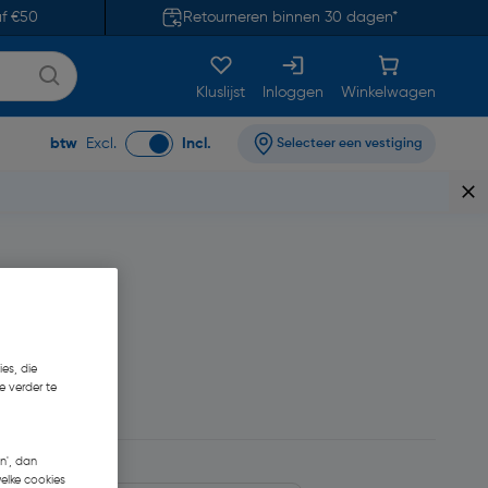
af €50
Retourneren binnen 30 dagen*
Kluslijst
Inloggen
Winkelwagen
btw
Excl.
Incl.
Selecteer een vestiging
es, die
e verder te
36
n', dan
welke cookies