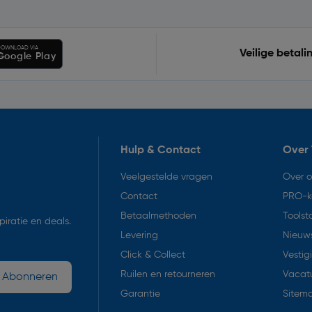
OWNLOAD VIA
Veilige betali
Google Play
Hulp & Contact
Over 
Veelgestelde vragen
Over 
Contact
PRO-k
Betaalmethoden
Toolst
iratie en deals.
Levering
Nieuws
Click & Collect
Vestig
Ruilen en retourneren
Vacat
Abonneren
Garantie
Sitem