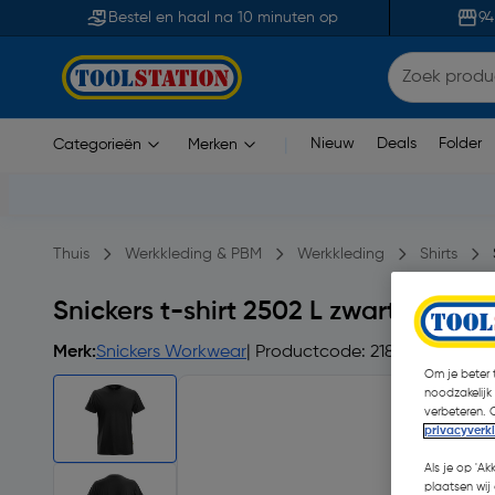
Bestel en haal na 10 minuten op
94
Nieuw
Deals
Folder
Categorieën
Merken
|
Thuis
Werkkleding & PBM
Werkkleding
Shirts
Snickers t-shirt 2502 L zwart
Merk:
Snickers Workwear
| Productcode: 21848
| 4.9
Om je beter t
noodzakelijk
verbeteren. 
privacyverk
Als je op 'Ak
plaatsen wij 