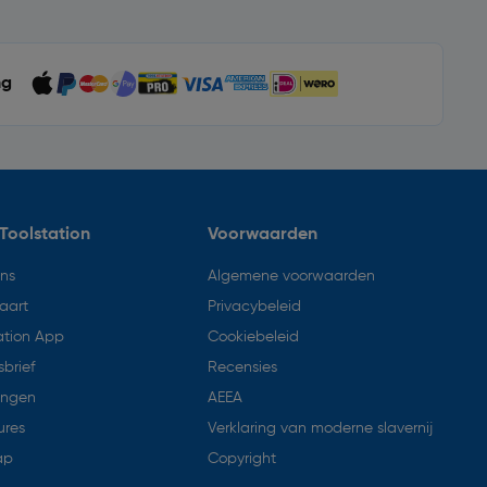
ng
Toolstation
Voorwaarden
ons
Algemene voorwaarden
aart
Privacybeleid
ation App
Cookiebeleid
brief
Recensies
ingen
AEEA
ures
Verklaring van moderne slavernij
ap
Copyright