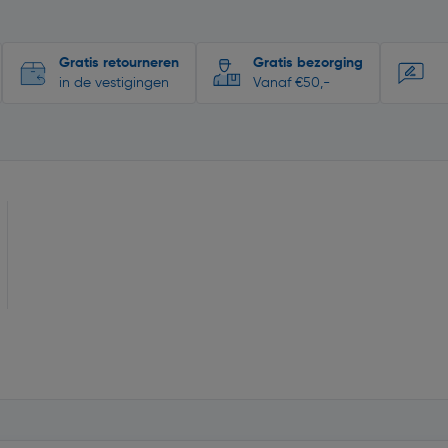
Gratis retourneren
Gratis bezorging
in de vestigingen
Vanaf €50,-