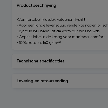
Productbeschrijving
•Comfortabel, klassiek katoenen T-shirt
• Voor een lange levensduur, versterkte naden bij s
• Lycra in nek behoudt de vorm â€“ was na was
• Geprint label in de kraag voor maximaal comfort
• 100% katoen, 160 g/mÂ²
Technische specificaties
Technische specificaties
Levering en retourzending
Levering en retourzending
Soortgelijke artikelen