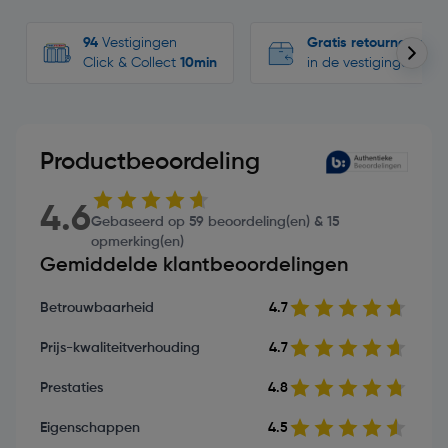
94
Vestigingen
Gratis retourneren
Click & Collect
10min
in de vestigingen
Productbeoordeling
4.6
Gebaseerd op 59 beoordeling(en) & 15
opmerking(en)
Gemiddelde klantbeoordelingen
Betrouwbaarheid
4.7
Prijs-kwaliteitverhouding
4.7
Prestaties
4.8
Eigenschappen
4.5