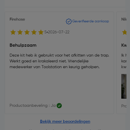
Firehose
Nila
Geverifieerde aankoop
5
2026-07-22
Behulpzaam
Kwal
Deze kit heb ik gebruikt voor het afkitten van de trap.
Ik h
Werkt goed en krakaleerd niet. Vriendelijke
kame
medewerker van Toolstation en keurig geholpen.
kwal
Productaanbeveling : Ja
Prod
Bekijk meer beoordelingen