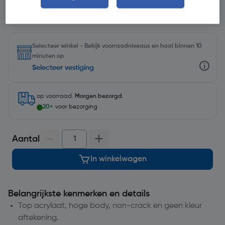
Voeg 6 stuks toe aan je winkelwagen en betaal er 5.
Geldig t/m 31 augustus 2026.
Selecteer winkel - Bekijk voorraadniveaus en haal binnen 10
minuten op
Selecteer vestiging
op voorraad.
Morgen bezorgd
.
20+
voor bezorging
Aantal
In winkelwagen
Belangrijkste kenmerken en details
Top acrylaat, hoge body, non-crack en geen kleur
aftekening.