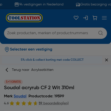
94 vestigingen in Nederland
Gratis bezorging va
Selecteer een vestiging
5% click & collect korting met code COLLECT
Terug naar
Acrylaatkitten
5+1 GRATIS
Soudal acryrub CF 2 Wit 310ml
Merk
Soudal
Productcode: 19599
4.6
59 beoordeling(en)