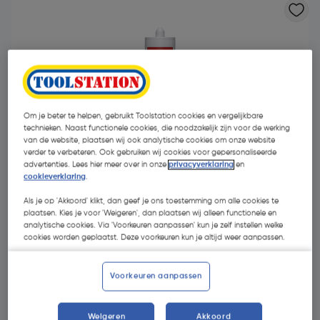
Om je beter te helpen, gebruikt Toolstation cookies en vergelijkbare
technieken. Naast functionele cookies, die noodzakelijk zijn voor de werking
van de website, plaatsen wij ook analytische cookies om onze website
verder te verbeteren. Ook gebruiken wij cookies voor gepersonaliseerde
advertenties. Lees hier meer over in onze
privacyverklaring
en
cookieverklaring
.
Als je op 'Akkoord' klikt, dan geef je ons toestemming om alle cookies te
plaatsen. Kies je voor 'Weigeren', dan plaatsen wij alleen functionele en
analytische cookies. Via 'Voorkeuren aanpassen' kun je zelf instellen welke
cookies worden geplaatst. Deze voorkeuren kun je altijd weer aanpassen.
€ 3,95
| Excl. btw € 3,26
€ 12,74/L
Voorkeuren aanpassen
Promoties
5+1 GRATIS
Weigeren
Akkoord