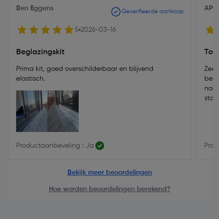
Ben Eggens
APv
Geverifieerde aankoop
5
2026-03-16
Beglazingskit
Top 
Prima kit, goed overschilderbaar en blijvend
Zeer
elastisch.
begl
nade
staa
Productaanbeveling : Ja
Prod
Bekijk meer beoordelingen
Hoe worden beoordelingen berekend?