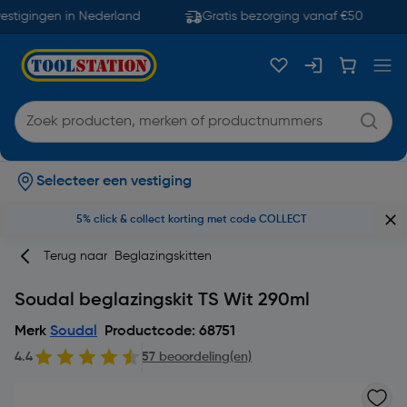
stigingen in Nederland
Gratis bezorging vanaf €50
Selecteer een vestiging
5% click & collect korting met code COLLECT
Terug naar
Beglazingskitten
Soudal beglazingskit TS Wit 290ml
Merk
Soudal
Productcode: 68751
4.4
57 beoordeling(en)