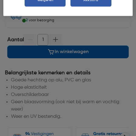
Weigeren
Akkoord
op voorraad
voor bezorging op
dinsdag
2
voor bezorging
Aantal
In winkelwagen
Belangrijkste kenmerken en details
Goede hechting op alu, PVC en glas
Hoge elasticiteit
Overschilderbaar
Geen blaasvorming (ook niet bij warm en vochtig
weer)
Weer en UV bestendig.
94
Vestigingen
Gratis retourneren