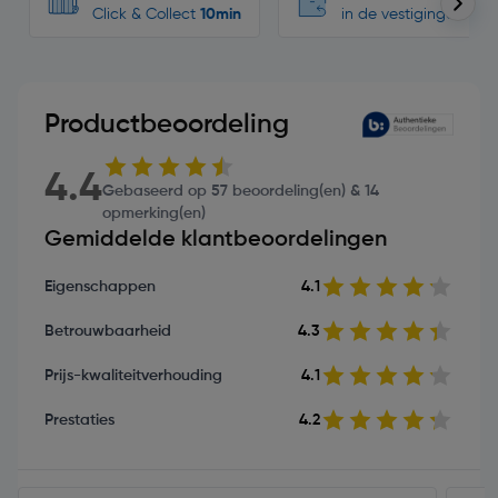
Click & Collect
10min
in de vestigingen
Productbeoordeling
4.4
Gebaseerd op 57 beoordeling(en) & 14
opmerking(en)
Gemiddelde klantbeoordelingen
Eigenschappen
4.1
Betrouwbaarheid
4.3
Prijs-kwaliteitverhouding
4.1
Prestaties
4.2