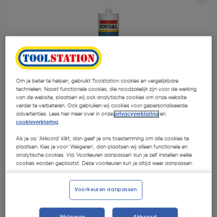
Om je beter te helpen, gebruikt Toolstation cookies en vergelijkbare
technieken. Naast functionele cookies, die noodzakelijk zijn voor de werking
van de website, plaatsen wij ook analytische cookies om onze website
verder te verbeteren. Ook gebruiken wij cookies voor gepersonaliseerde
advertenties. Lees hier meer over in onze
privacyverklaring
en
cookieverklaring
.
Als je op 'Akkoord' klikt, dan geef je ons toestemming om alle cookies te
plaatsen. Kies je voor 'Weigeren', dan plaatsen wij alleen functionele en
€ 6,75
| Excl. btw € 5,58
analytische cookies. Via 'Voorkeuren aanpassen' kun je zelf instellen welke
€ 23,28/L
cookies worden geplaatst. Deze voorkeuren kun je altijd weer aanpassen.
Voorkeuren aanpassen
Selecteer winkel - Bekijk voorraadniveaus en haal binnen 10
minuten op
Selecteer vestiging