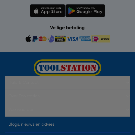
Downloaden in de
DOWNLOAD VIA
App Store
Google Play
Veilige betaling
Hulp & Contact
Over Toolstation
Voorwaarden
Blogs, nieuws en advies