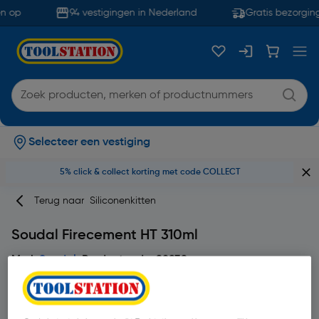
n op
94 vestigingen in Nederland
Gratis bezorging
Selecteer een vestiging
5% click & collect korting met code COLLECT
Terug naar
Siliconenkitten
Soudal Firecement HT 310ml
Merk
Soudal
Productcode: 98939