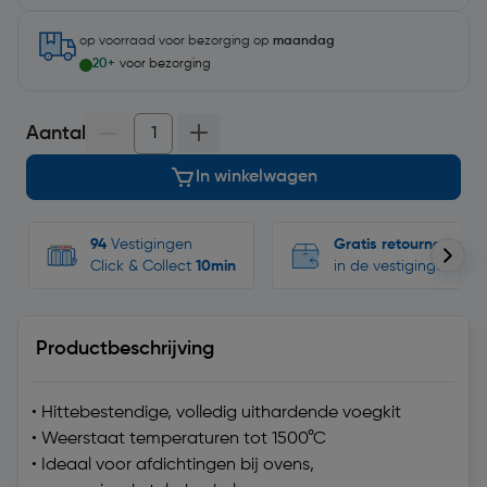
op voorraad
voor bezorging op
maandag
20+
voor bezorging
Aantal
In winkelwagen
94
Vestigingen
Gratis retourneren
Click & Collect
10min
in de vestigingen
Productbeschrijving
• Hittebestendige, volledig uithardende voegkit
• Weerstaat temperaturen tot 1500°C
• Ideaal voor afdichtingen bij ovens,