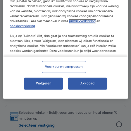
Om je beter te helpen, gebruikt Toolstation cookies en vergelijkbare
technieken. Naast functionele cookies, die noodzakelijk zijn voor de werking
van de website, plaatsen wij ook analytische cookies om onze website
verder te verbeteren. Ook gebruiken wij cookies voor gepersonaliseerde
advertenties. Lees hier meer over in onze
privacyverklaring
en
cookieverklaring
.
Als je op 'Akkoord' klikt, dan geef je ons toestemming om alle cookies te
plaatsen. Kies je voor 'Weigeren', dan plaatsen wij alleen functionele en
analytische cookies. Via 'Voorkeuren aanpassen' kun je zelf instellen welke
cookies worden geplaatst. Deze voorkeuren kun je altijd weer aanpassen.
Voorkeuren aanpassen
Weigeren
Akkoord
€ 7,25
| Excl. btw € 5,99
Selecteer winkel - Bekijk voorraadniveaus en haal binnen 10
minuten op
Selecteer vestiging