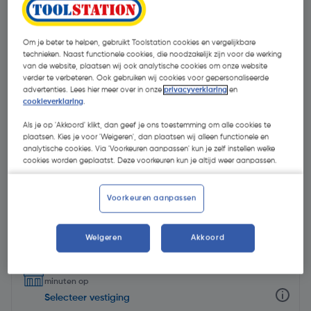
Om je beter te helpen, gebruikt Toolstation cookies en vergelijkbare
technieken. Naast functionele cookies, die noodzakelijk zijn voor de werking
van de website, plaatsen wij ook analytische cookies om onze website
verder te verbeteren. Ook gebruiken wij cookies voor gepersonaliseerde
advertenties. Lees hier meer over in onze
privacyverklaring
en
cookieverklaring
.
Als je op 'Akkoord' klikt, dan geef je ons toestemming om alle cookies te
plaatsen. Kies je voor 'Weigeren', dan plaatsen wij alleen functionele en
analytische cookies. Via 'Voorkeuren aanpassen' kun je zelf instellen welke
cookies worden geplaatst. Deze voorkeuren kun je altijd weer aanpassen.
Voorkeuren aanpassen
€ 10,25
| Excl. btw € 8,47
Weigeren
Akkoord
Selecteer winkel - Bekijk voorraadniveaus en haal binnen 10
minuten op
Selecteer vestiging