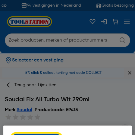
 op
94 vestigingen in Nederland
Gratis bezorging 
Selecteer een vestiging
5% click & collect korting met code COLLECT
Terug naar
Lijmkitten
Soudal Fix All Turbo Wit 290ml
Merk
Soudal
Productcode: 59415