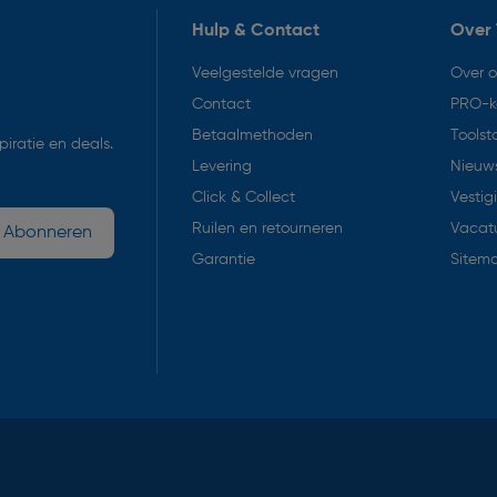
Hulp & Contact
Over 
Veelgestelde vragen
Over 
Contact
PRO-k
Betaalmethoden
Toolst
iratie en deals.
Levering
Nieuws
Click & Collect
Vestig
Ruilen en retourneren
Vacat
Abonneren
Garantie
Sitem