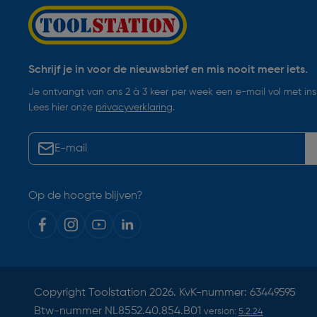
Schrijf je in voor de nieuwsbrief en mis nooit meer iets.
Je ontvangt van ons 2 à 3 keer per week een e-mail vol met insp
Lees hier onze
privacyverklaring
.
Op de hoogte blijven?
Copyright
Toolstation
2026. KvK-nummer: 63449595
Btw-nummer NL8552.40.854.B01
version:
5.2.24