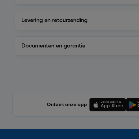
Levering en retourzending
Levering en retourzending
Documenten en garantie
Soortgelijke artikelen
Downloaden in de
D
Ontdek onze app
App Store