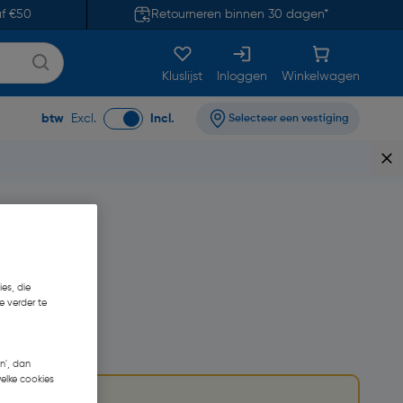
af €50
Retourneren binnen 30 dagen*
Kluslijst
Inloggen
Winkelwagen
btw
Excl.
Incl.
Selecteer een vestiging
es, die
e verder te
2
n', dan
welke cookies