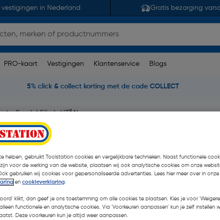
 vestigingen in Nederland
Gratis bezorging van
PRO-kaart
Vestigingen
Klantenservice
Blogs
5% click & collect korting met de code COLLECT
Soudal Silirub HT° N
e helpen, gebruikt Toolstation cookies en vergelijkbare technieken. Naast functionele cooki
 zijn voor de werking van de website, plaatsen wij ook analytische cookies om onze websit
Ook gebruiken wij cookies voor gepersonaliseerde advertenties. Lees hier meer over in onze
laring
en
cookieverklaring
.
€ 12,25
| Excl. btw € 10,1
koord' klikt, dan geef je ons toestemming om alle cookies te plaatsen. Kies je voor 'Weigere
alleen functionele en analytische cookies. Via 'Voorkeuren aanpassen' kun je zelf instellen 
Promoties
atst. Deze voorkeuren kun je altijd weer aanpassen.