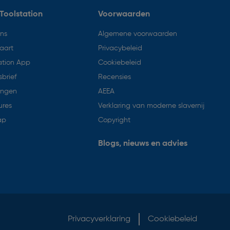
Toolstation
Voorwaarden
ons
Algemene voorwaarden
aart
Privacybeleid
ation App
Cookiebeleid
brief
Recensies
ingen
AEEA
ures
Verklaring van moderne slavernij
ap
Copyright
Blogs, nieuws en advies
Privacyverklaring
Cookiebeleid