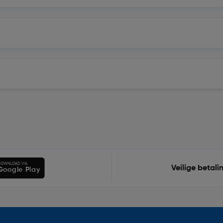
OWNLOAD VIA
Veilige betali
Google Play