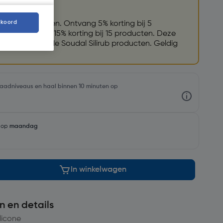
kkoord
Soudal producten. Ontvang 5% korting bij 5
0 producten en 15% korting bij 15 producten. Deze
et geselecteerde Soudal Silirub producten. Geldig
rraadniveaus en haal binnen 10 minuten op
g op
maandag
In winkelwagen
n en details
licone