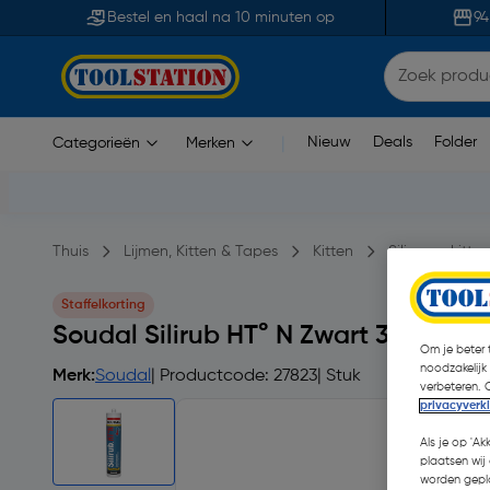
Bestel en haal na 10 minuten op
94
Nieuw
Deals
Folder
Categorieën
Merken
|
Thuis
Lijmen, Kitten & Tapes
Kitten
Siliconenkitten
Staffelkorting
Soudal Silirub HT° N Zwart 300ml
Om je beter t
noodzakelijk
Merk:
Soudal
| Productcode: 27823
| Stuk
verbeteren. 
privacyverk
Als je op 'Ak
plaatsen wij 
worden gepla