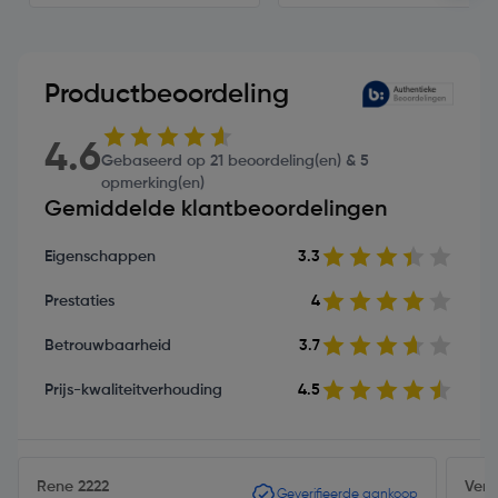
Productbeoordeling
4.6
Gebaseerd op 21 beoordeling(en) & 5
opmerking(en)
Gemiddelde klantbeoordelingen
Eigenschappen
3.3
Prestaties
4
Betrouwbaarheid
3.7
Prijs-kwaliteitverhouding
4.5
Rene 2222
Ver
Geverifieerde aankoop