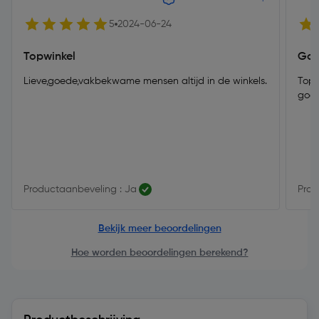
5
2024-06-24
Topwinkel
Goe
Lieve,goede,vakbekwame mensen altijd in de winkels.
Top spul is weer waterdi
goe
Productaanbeveling : Ja
Prod
Bekijk meer beoordelingen
Hoe worden beoordelingen berekend?