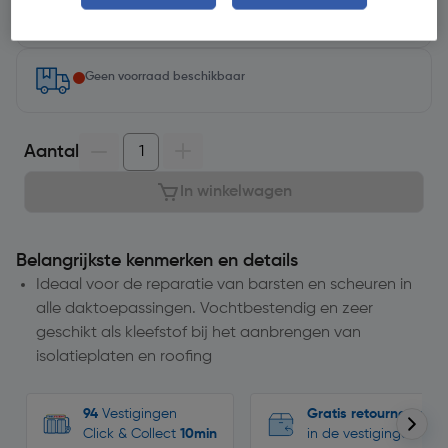
Selecteer vestiging
Geen voorraad beschikbaar
Aantal
In winkelwagen
Belangrijkste kenmerken en details
Ideaal voor de reparatie van barsten en scheuren in
alle daktoepassingen. Vochtbestendig en zeer
geschikt als kleefstof bij het aanbrengen van
isolatieplaten en roofing
94
Vestigingen
Gratis retourneren
Click & Collect
10min
in de vestigingen