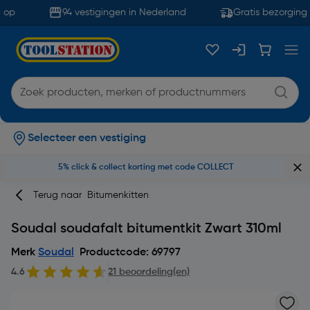
op
94 vestigingen in Nederland
Gratis bezorging 
Selecteer een vestiging
5% click & collect korting met code COLLECT
Terug naar
Bitumenkitten
Soudal soudafalt bitumentkit Zwart 310ml
Merk
Soudal
Productcode: 69797
4.6
21 beoordeling(en)