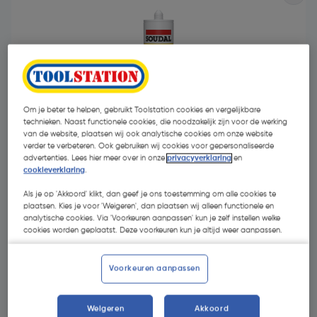
Om je beter te helpen, gebruikt Toolstation cookies en vergelijkbare
- 23 %
technieken. Naast functionele cookies, die noodzakelijk zijn voor de werking
van de website, plaatsen wij ook analytische cookies om onze website
verder te verbeteren. Ook gebruiken wij cookies voor gepersonaliseerde
advertenties. Lees hier meer over in onze
privacyverklaring
en
cookieverklaring
.
Als je op 'Akkoord' klikt, dan geef je ons toestemming om alle cookies te
plaatsen. Kies je voor 'Weigeren', dan plaatsen wij alleen functionele en
€ 4,44
analytische cookies. Via 'Voorkeuren aanpassen' kun je zelf instellen welke
cookies worden geplaatst. Deze voorkeuren kun je altijd weer aanpassen.
€ 3,43
| Excl. btw € 2,83
€ 11,06/L
Voorkeuren aanpassen
Selecteer winkel - Bekijk voorraadniveaus en haal binnen 10
Weigeren
Akkoord
minuten op