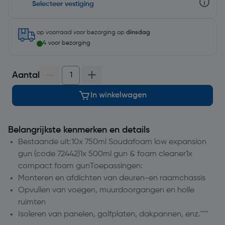
Selecteer vestiging
op voorraad
voor bezorging op
dinsdag
4
voor bezorging
Aantal
In winkelwagen
Belangrijkste kenmerken en details
Bestaande uit:10x 750ml Soudafoam low expansion
gun (code 72442)1x 500ml gun & foam cleaner1x
compact foam gunToepassingen:
Monteren en afdichten van deuren-en raamchassis
Opvullen van voegen, muurdoorgangen en holle
ruimten
Isoleren van panelen, golfplaten, dakpannen, enz."""