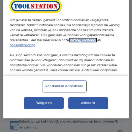
Om je beter te helpen, gebruikt Toolstation cookies en vergelijkbare
technieken. Naast functionele cookies, die noodzakelijk zijn voor de werking
van de website, plaatsen wij ook analytische cookies om onze website
verder te verbeteren. Ook gebruiken wij cookies voor gepersonaliseerde
advertenties. Lees hier meer over in onze
privacyverklaring
en
cookieverklaring
.
Als je op 'Akkoord' klikt, dan geef je ons toestemming om alle cookies te
plaatsen. Kies je voor 'Weigeren', dan plaatsen wij alleen functionele en
analytische cookies. Via 'Voorkeuren aanpassen' kun je zelf instellen welke
cookies worden geplaatst. Deze voorkeuren kun je altijd weer aanpassen.
Voorkeuren aanpassen
€ 125,00
| Excl. btw € 103,31
Weigeren
Akkoord
Selecteer winkel - Bekijk voorraadniveaus en haal binnen 10
minuten op