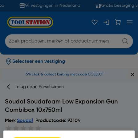
p
94 vestigingen in Nederland
Gratis bezorging v
Selecteer een vestiging
5% click & collect korting met code COLLECT
Terug naar
Purschuimen
Soudal Soudafoam Low Expansion Gun
Combibox 10x750ml
Merk
Soudal
Productcode: 93104