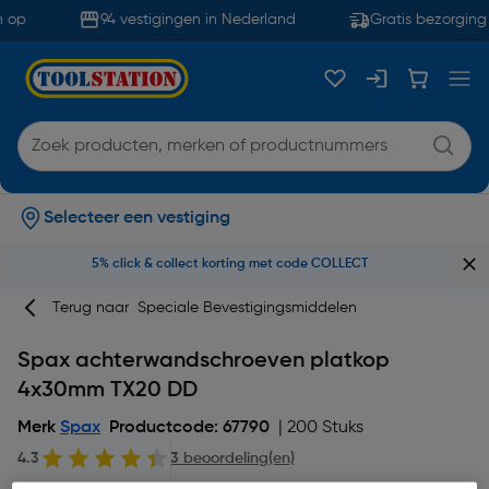
 op
94 vestigingen in Nederland
Gratis bezorging 
Selecteer een vestiging
5% click & collect korting met code COLLECT
Terug naar
Speciale Bevestigingsmiddelen
Spax achterwandschroeven platkop
4x30mm TX20 DD
Merk
Spax
Productcode: 67790
| 200 Stuks
4.3
3 beoordeling(en)