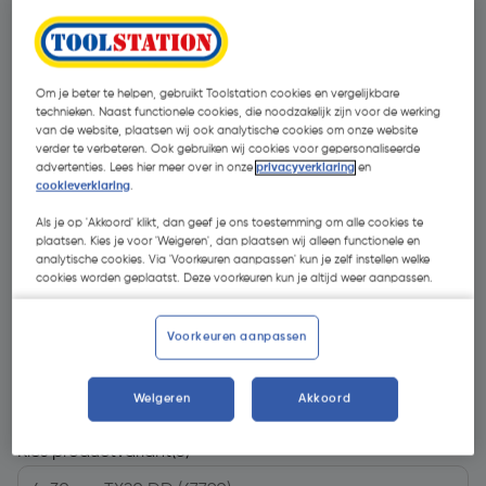
Om je beter te helpen, gebruikt Toolstation cookies en vergelijkbare
technieken. Naast functionele cookies, die noodzakelijk zijn voor de werking
van de website, plaatsen wij ook analytische cookies om onze website
verder te verbeteren. Ook gebruiken wij cookies voor gepersonaliseerde
advertenties. Lees hier meer over in onze
privacyverklaring
en
cookieverklaring
.
Als je op 'Akkoord' klikt, dan geef je ons toestemming om alle cookies te
plaatsen. Kies je voor 'Weigeren', dan plaatsen wij alleen functionele en
analytische cookies. Via 'Voorkeuren aanpassen' kun je zelf instellen welke
cookies worden geplaatst. Deze voorkeuren kun je altijd weer aanpassen.
Voorkeuren aanpassen
€ 13,17
| Excl. btw € 10,88
Weigeren
Akkoord
Kies productvariant
(5)