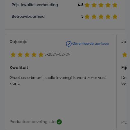
Prijs-kwaliteitverhouding
4.8
Betrouwbaarheid
5
Dajobaja
Jann
Geverifieerde aankoop
5
2024-02-09
Kwaliteit
Fij
Groot assortiment, snelle levering! Ik word zeker vast
Draa
klant.
verb
Productaanbeveling : Ja
Prod