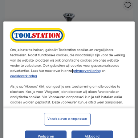
Om je beter te helpen, gebruikt Toolstation cookies en vergelijkbare
technieken. Naast functionele cookies, die noodzakelijk zijn voor de werking
- 33 %
van de website, plaatsen wij ook analytische cookies om onze website
verder te verbeteren. Ook gebruiken wij cookies voor gepersonaliseerde
advertenties. Lees hier meer over in onze
privacyverklaring
en
cookieverklaring
.
Als je op 'Akkoord' klikt, dan geef je ons toestemming om alle cookies te
plaatsen. Kies je voor 'Weigeren', dan plaatsen wij alleen functionele en
analytische cookies. Via 'Voorkeuren aanpassen' kun je zelf instellen welke
cookies worden geplaatst. Deze voorkeuren kun je altijd weer aanpassen.
€ 20,99
€ 14,15
| Excl. btw € 11,69
Voorkeuren aanpassen
Weigeren
Akkoord
Kies productvariant
(6)