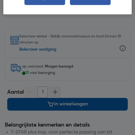
Selecteer winkel - Bekijk voorraadniveaus en haal binnen 10
minuten op
Selecteer vestiging
op voorraad.
Morgen bezorgd
.
13
voor bezorging
Aantal
In winkelwagen
Belangrijkste kenmerken en details
T-STAR plus kop, voor perfecte passing van bit