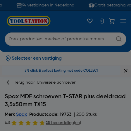
94 vestigingen in Nederland
Gratis bezorging va
Selecteer een vestiging
5% click & collect korting met code COLLECT
Terug naar
Universele Schroeven
Spax MDF schroeven T-STAR plus deeldraad
3,5x50mm TX15
Merk
Spax
Productcode: 19733
| 200 Stuks
4.8
28 beoordeling(en)