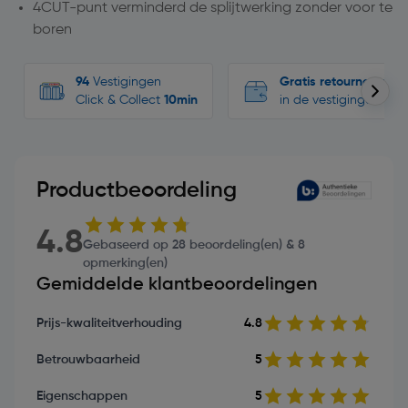
4CUT-punt verminderd de splijtwerking zonder voor te
boren
94
Vestigingen
Gratis retourneren
Click & Collect
10min
in de vestigingen
Productbeoordeling
4.8
Gebaseerd op 28 beoordeling(en) & 8
opmerking(en)
Gemiddelde klantbeoordelingen
Prijs-kwaliteitverhouding
4.8
Betrouwbaarheid
5
Eigenschappen
5