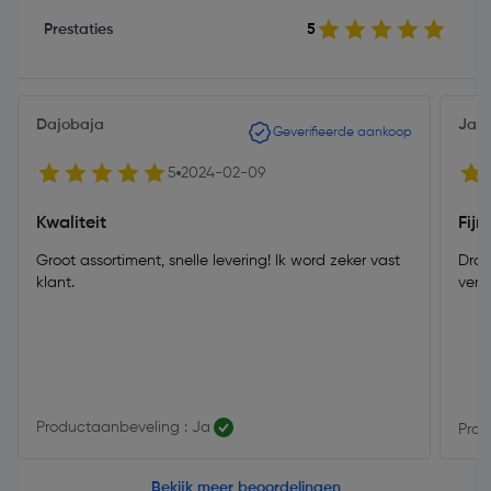
Prestaties
5
Dajobaja
Jann
Geverifieerde aankoop
5
2024-02-09
Kwaliteit
Fij
Groot assortiment, snelle levering! Ik word zeker vast
Draa
klant.
verb
Productaanbeveling : Ja
Prod
Bekijk meer beoordelingen