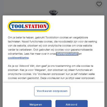
Om je beter te helpen, gebruikt Toolstation cookies en vergelijkbare
technieken. Naast functionele cookies, die noodzakelijk zijn voor de werking
van de website, plaatsen wij ook analytische cookies om onze website
verder te verbeteren. Ook gebruiken wij cookies voor gepersonaliseerde
advertenties. Lees hier meer over in onze
privacyverklaring
en
cookieverklaring
.
Als je op 'Akkoord' klikt, dan geef je ons toestemming om alle cookies te
plaatsen. Kies je voor 'Weigeren', dan plaatsen wij alleen functionele en
analytische cookies. Via 'Voorkeuren aanpassen' kun je zelf instellen welke
cookies worden geplaatst. Deze voorkeuren kun je altijd weer aanpassen.
€ 17,90
| Excl. btw € 14,79
Voorkeuren aanpassen
Kies productvariant
(6)
Weigeren
Akkoord