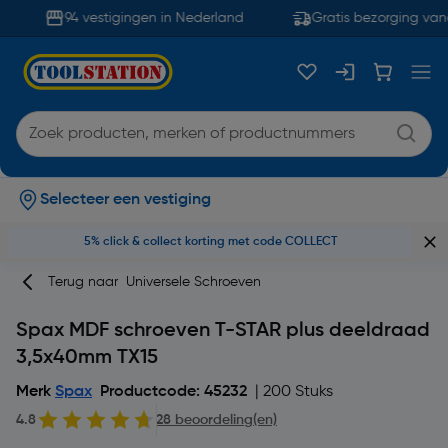
94 vestigingen in Nederland
Gratis bezorging vana
Selecteer een vestiging
5% click & collect korting met code COLLECT
Terug naar
Universele Schroeven
Spax MDF schroeven T-STAR plus deeldraad
3,5x40mm TX15
Merk
Spax
Productcode: 45232
| 200 Stuks
4.8
28 beoordeling(en)