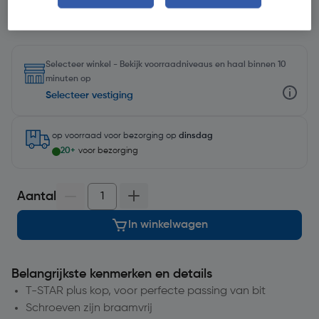
Selecteer winkel - Bekijk voorraadniveaus en haal binnen 10
minuten op
Selecteer vestiging
op voorraad
voor bezorging op
dinsdag
20+
voor bezorging
Aantal
In winkelwagen
Belangrijkste kenmerken en details
T-STAR plus kop, voor perfecte passing van bit
Schroeven zijn braamvrij