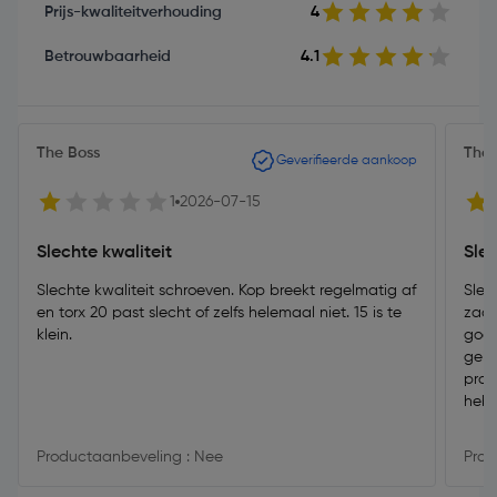
Prijs-kwaliteitverhouding
4
Betrouwbaarheid
4.1
The Boss
The 
Geverifieerde aankoop
1
2026-07-15
Slechte kwaliteit
Sle
Slechte kwaliteit schroeven. Kop breekt regelmatig af
Slec
en torx 20 past slecht of zelfs helemaal niet. 15 is te
zach
klein.
goed
geha
prof
heb 
Productaanbeveling : Nee
Prod