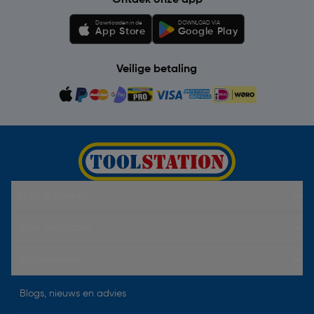
Ontdek onze app
Downloaden in de
DOWNLOAD VIA
App Store
Google Play
Veilige betaling
Hulp & Contact
Over Toolstation
Voorwaarden
Blogs, nieuws en advies