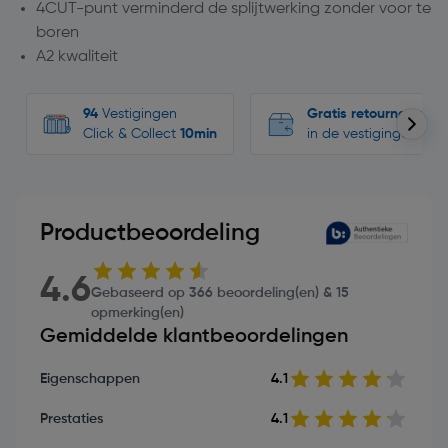
4CUT-punt verminderd de splijtwerking zonder voor te
boren
A2 kwaliteit
94
Vestigingen
Gratis retourneren
Click & Collect
10min
in de vestigingen
Productbeoordeling
4.6
Gebaseerd op 366 beoordeling(en) & 15
opmerking(en)
Gemiddelde klantbeoordelingen
Eigenschappen
4.1
Prestaties
4.1