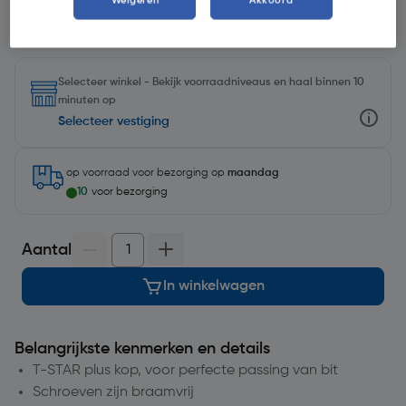
Weigeren
Akkoord
Selecteer winkel - Bekijk voorraadniveaus en haal binnen 10
minuten op
Selecteer vestiging
op voorraad
voor bezorging op
maandag
10
voor bezorging
Aantal
In winkelwagen
Belangrijkste kenmerken en details
T-STAR plus kop, voor perfecte passing van bit
Schroeven zijn braamvrij