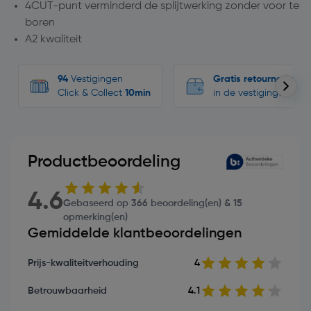
4CUT-punt verminderd de splijtwerking zonder voor te
boren
A2 kwaliteit
94
Vestigingen
Gratis retourneren
Click & Collect
10min
in de vestigingen
Productbeoordeling
4.6
Gebaseerd op 366 beoordeling(en) & 15
opmerking(en)
Gemiddelde klantbeoordelingen
Prijs-kwaliteitverhouding
4
Betrouwbaarheid
4.1