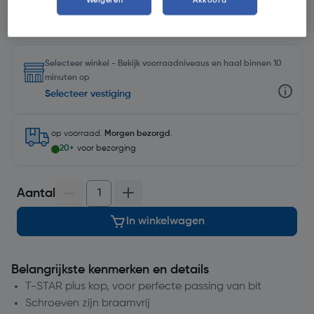
Weigeren
Akkoord
Selecteer winkel - Bekijk voorraadniveaus en haal binnen 10
minuten op
Selecteer vestiging
op voorraad.
Morgen bezorgd
.
20+
voor bezorging
Aantal
In winkelwagen
Belangrijkste kenmerken en details
T-STAR plus kop, voor perfecte passing van bit
Schroeven zijn braamvrij