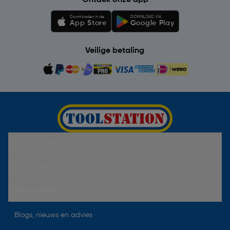
Ontdek onze app
Downloaden in de
DOWNLOAD VIA
App Store
Google Play
Veilige betaling
Hulp & Contact
Over Toolstation
Voorwaarden
Blogs, nieuws en advies