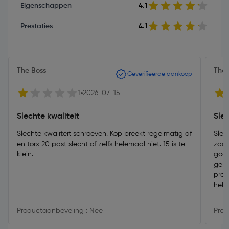
Eigenschappen
4.1
Prestaties
4.1
The Boss
The 
Geverifieerde aankoop
1
2026-07-15
Slechte kwaliteit
Sle
Slechte kwaliteit schroeven. Kop breekt regelmatig af
Slec
en torx 20 past slecht of zelfs helemaal niet. 15 is te
zach
klein.
goed
geha
prof
heb 
Productaanbeveling : Nee
Prod