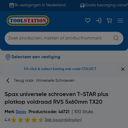
94 vestigingen in Nederland
Gratis bezorging vanaf 
Selecteer een vestiging
5% click & collect korting met code COLLECT
Terug naar
Universele Schroeven
Spax universele schroeven T-STAR plus
platkop voldraad RVS 5x60mm TX20
Merk
Spax
Productcode: 46721
| 100 Stuks
4.6
366 beoordeling(en)