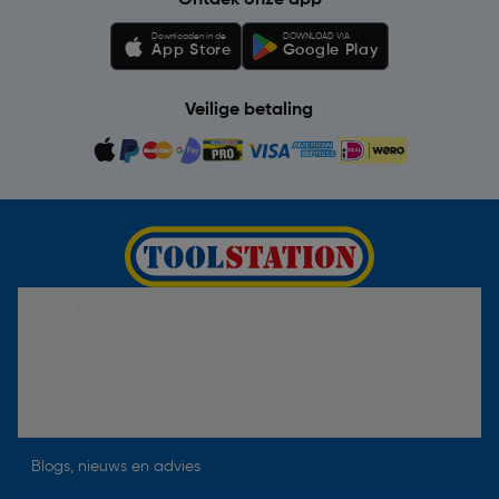
Ontdek onze app
Downloaden in de
DOWNLOAD VIA
App Store
Google Play
Veilige betaling
Hulp & Contact
Over Toolstation
Voorwaarden
Blogs, nieuws en advies