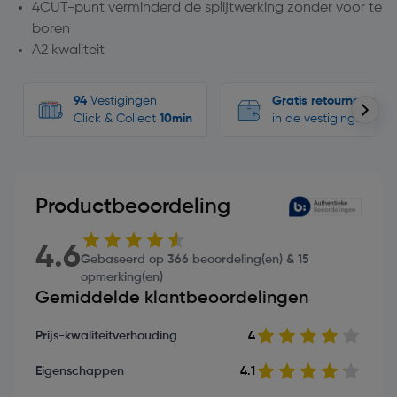
4CUT-punt verminderd de splijtwerking zonder voor te
boren
A2 kwaliteit
94
Vestigingen
Gratis retourneren
Click & Collect
10min
in de vestigingen
Productbeoordeling
4.6
Gebaseerd op 366 beoordeling(en) & 15
opmerking(en)
Gemiddelde klantbeoordelingen
Prijs-kwaliteitverhouding
4
Eigenschappen
4.1