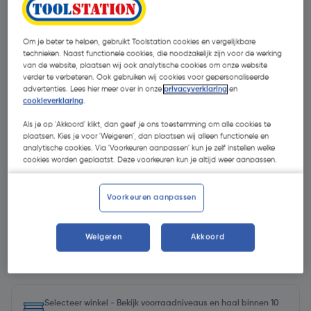
Om je beter te helpen, gebruikt Toolstation cookies en vergelijkbare
technieken. Naast functionele cookies, die noodzakelijk zijn voor de werking
van de website, plaatsen wij ook analytische cookies om onze website
verder te verbeteren. Ook gebruiken wij cookies voor gepersonaliseerde
advertenties. Lees hier meer over in onze
privacyverklaring
en
cookieverklaring
.
Als je op 'Akkoord' klikt, dan geef je ons toestemming om alle cookies te
plaatsen. Kies je voor 'Weigeren', dan plaatsen wij alleen functionele en
analytische cookies. Via 'Voorkeuren aanpassen' kun je zelf instellen welke
cookies worden geplaatst. Deze voorkeuren kun je altijd weer aanpassen.
Voorkeuren aanpassen
Weigeren
Akkoord
€ 8,55
| Excl. btw € 7,07
Selecteer winkel - Bekijk voorraadniveaus en haal binnen 10