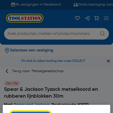
94 vestigingen in Nederland
Gratis bezorging vana
Selecteer een vestiging
5% click & collect korting met code COLLECT
Terug naar
Metselgereedschap
Op = Op
Spear & Jackson Tyzack metselkoord en
rubberen lijnblokken 30m
Merk
Spear and Jackson
Productcode: 83970