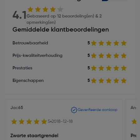
4.1
Gebaseerd op 12 beoordeling(en) & 2
opmerking(en)
Gemiddelde klantbeoordelingen
Betrouwbaarheid
5
Prijs-kwaliteitverhouding
5
Prestaties
5
Eigenschappen
5
Jac65
Andr
Geverifieerde aankoop
5
2018-12-18
Zwarte staartgrendel
Pra