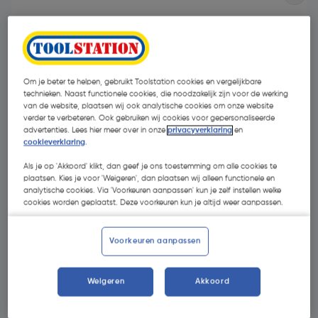
Om je beter te helpen, gebruikt Toolstation cookies en vergelijkbare
technieken. Naast functionele cookies, die noodzakelijk zijn voor de werking
van de website, plaatsen wij ook analytische cookies om onze website
verder te verbeteren. Ook gebruiken wij cookies voor gepersonaliseerde
advertenties. Lees hier meer over in onze
privacyverklaring
en
cookieverklaring
.
Als je op 'Akkoord' klikt, dan geef je ons toestemming om alle cookies te
plaatsen. Kies je voor 'Weigeren', dan plaatsen wij alleen functionele en
analytische cookies. Via 'Voorkeuren aanpassen' kun je zelf instellen welke
cookies worden geplaatst. Deze voorkeuren kun je altijd weer aanpassen.
€ 12,64
| Excl. btw € 10,45
Voorkeuren aanpassen
Selecteer winkel - Bekijk voorraadniveaus en haal binnen 10
Weigeren
Akkoord
minuten op
Selecteer vestiging