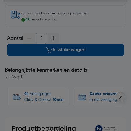
op voorraad
voor bezorging op
dinsdag
20+
voor bezorging
Aantal
In winkelwagen
Belangrijkste kenmerken en details
Zwart
94
Vestigingen
Gratis retourneren
Click & Collect
10min
in de vestigingen
Productbeoordeling