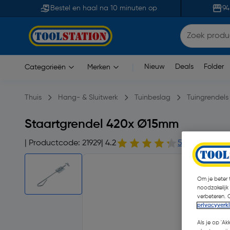
Bestel en haal na 10 minuten op
94
Nieuw
Deals
Folder
Categorieën
Merken
|
Thuis
Hang- & Sluitwerk
Tuinbeslag
Tuingrendels 
Staartgrendel 420x Ø15mm
| Productcode: 21929
| 4.2
5 opmerking(e
Om je beter t
noodzakelijk
verbeteren. 
privacyverk
Als je op 'Ak