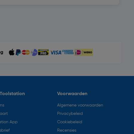
ng
Toolstation
Voorwaarden
ons
Algemene voorwaarden
aart
Privacybeleid
ation App
Cookiebeleid
brief
Recensies