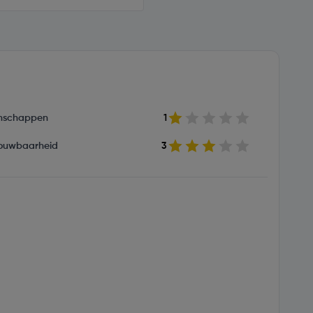
nschappen
1
ouwbaarheid
3