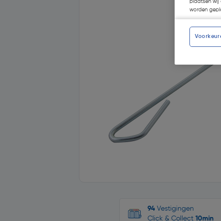
plaatsen wij 
worden gepla
Voorkeur
94
Vestigingen
Click & Collect
10min