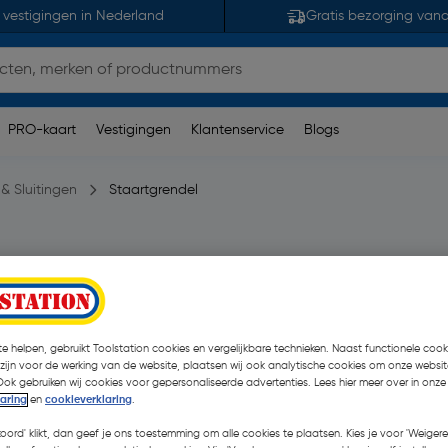
 vestigingen in Nederland
Gratis bezorging van
PRO-kaart
Vestigingen
Klantenservice
Blogs
& Sluitingen
Staartgrendel
n)
| Stuk
€ 6,59
| Excl. btw € 5,45
e helpen, gebruikt Toolstation cookies en vergelijkbare technieken. Naast functionele cooki
 zijn voor de werking van de website, plaatsen wij ook analytische cookies om onze websit
Ook gebruiken wij cookies voor gepersonaliseerde advertenties. Lees hier meer over in onze
Kies productvariant
(1)
laring
en
cookieverklaring
.
koord' klikt, dan geef je ons toestemming om alle cookies te plaatsen. Kies je voor 'Weigere