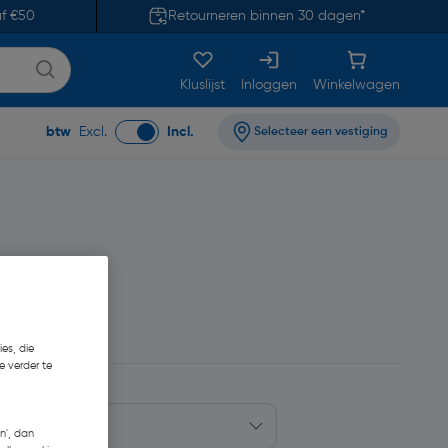
af €50
Retourneren binnen 30 dagen*
Kluslijst
Inloggen
Winkelwagen
btw
Excl.
Incl.
Selecteer een vestiging
es, die
e verder te
n', dan