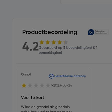
Productbeoordeling
4.2
Gebaseerd op 5 beoordeling(en) & 1
opmerking(en)
Onno1
Geverifieerde aankoop
1
2023-03-24
Veel te kort
Wilde de grendel als grondpin
gebruiken, veel te kort daarvoor.