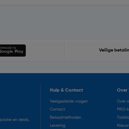
OWNLOAD VIA
Veilige betali
Google Play
Hulp & Contact
Over 
Veelgestelde vragen
Over 
Contact
PRO-k
Betaalmethoden
Toolst
iratie en deals.
Levering
Nieuws