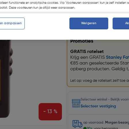
alleen functionele en analytische cookies. Via 'Voorkeuren aanpassen' kun je zelf instellen 
atst. Deze voorkeuren kun je altijd weer aanpassen.
Kies productvariant
(1)
en aanpassen
Weigeren
A
Promoties
GRATIS ratelset
Krijg een GRATIS
Stanley Fa
€85 aan geselecteerde Sta
opberg producten. Geldig t
Let op: voeg de ratelset zelf toe
Selecteer winkel - Bekijk voo
Selecteer vestiging
- 13 %
op voorraad.
Morgen bezor
20+
voor bezorging