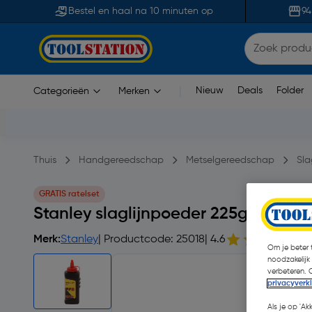
Bestel en haal na 10 minuten op
94
Nieuw
Deals
Folder
Categorieën
Merken
|
Thuis
Handgereedschap
Metselgereedschap
Sla
GRATIS ratelset
Stanley slaglijnpoeder 225g rood
Merk:
Stanley
| Productcode: 25018
| 4.6
Om je beter t
noodzakelijk
verbeteren. 
privacyverk
Als je op 'Ak