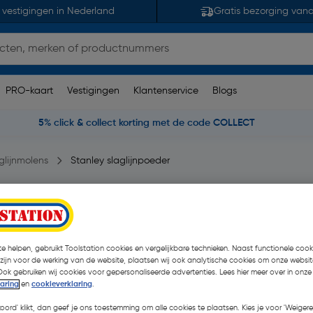
 vestigingen in Nederland
Gratis bezorging van
PRO-kaart
Vestigingen
Klantenservice
Blogs
5% click & collect korting met de code COLLECT
glijnmolens
Stanley slaglijnpoeder
7 opmerking(en)
| Stuk
e helpen, gebruikt Toolstation cookies en vergelijkbare technieken. Naast functionele cooki
 zijn voor de werking van de website, plaatsen wij ook analytische cookies om onze websit
€ 5,05
Ook gebruiken wij cookies voor gepersonaliseerde advertenties. Lees hier meer over in onze
laring
en
cookieverklaring
.
€ 4,40
| Excl. btw € 3,64
koord' klikt, dan geef je ons toestemming om alle cookies te plaatsen. Kies je voor 'Weigere