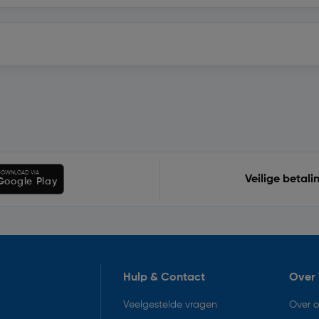
OWNLOAD VIA
Veilige betali
Google Play
Hulp & Contact
Over 
Veelgestelde vragen
Over 