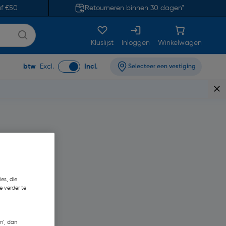
af €50
Retourneren binnen 30 dagen*
Kluslijst
Inloggen
Winkelwagen
btw
Excl.
Incl.
Selecteer een vestiging
es, die
e verder te
n', dan