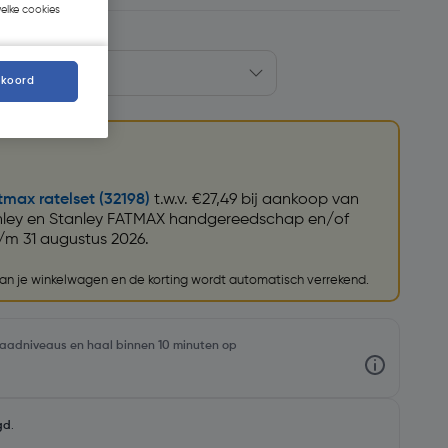
welke cookies
kkoord
tmax ratelset (32198)
t.w.v. €27,49 bij aankoop van
nley en Stanley FATMAX handgereedschap en/of
/m 31 augustus 2026.
 aan je winkelwagen en de korting wordt automatisch verrekend.
rraadniveaus en haal binnen 10 minuten op
gd
.