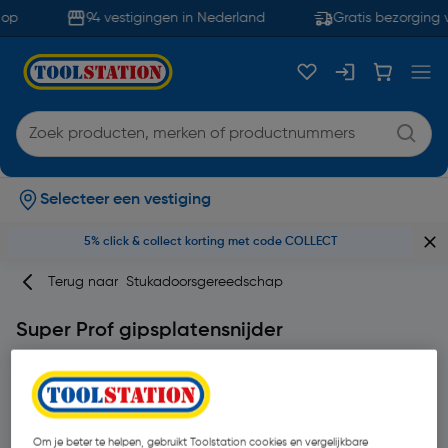
op
94 vestigingen in Nederland
Gratis bezorging 
Selecteer een vestiging
5% click & collect korting met code COLLECT
Terug naar
Stukadoorsgereedschap
Super Prof gipsplatensnijder
Merk
Super Prof
Productcode: 39066
Om je beter te helpen, gebruikt Toolstation cookies en vergelijkbare