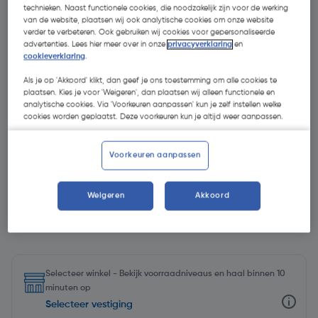
technieken. Naast functionele cookies, die noodzakelijk zijn voor de werking
van de website, plaatsen wij ook analytische cookies om onze website
verder te verbeteren. Ook gebruiken wij cookies voor gepersonaliseerde
advertenties. Lees hier meer over in onze
privacyverklaring
en
cookieverklaring
.
Als je op 'Akkoord' klikt, dan geef je ons toestemming om alle cookies te
plaatsen. Kies je voor 'Weigeren', dan plaatsen wij alleen functionele en
analytische cookies. Via 'Voorkeuren aanpassen' kun je zelf instellen welke
cookies worden geplaatst. Deze voorkeuren kun je altijd weer aanpassen.
Voorkeuren aanpassen
Weigeren
Akkoord
€ 51,49
| Excl. btw € 42,55
Selecteer winkel - Bekijk voorraadniveaus en haal binnen 10
minuten op
Selecteer vestiging