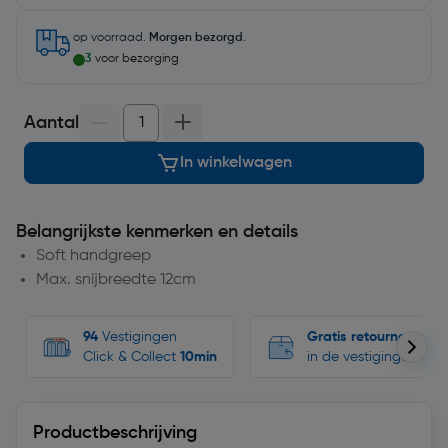
op voorraad.
Morgen bezorgd
.
3
voor bezorging
Aantal
In winkelwagen
Belangrijkste kenmerken en details
Soft handgreep
Max. snijbreedte 12cm
94
Vestigingen
Gratis retourneren
Click & Collect
10min
in de vestigingen
Productbeschrijving