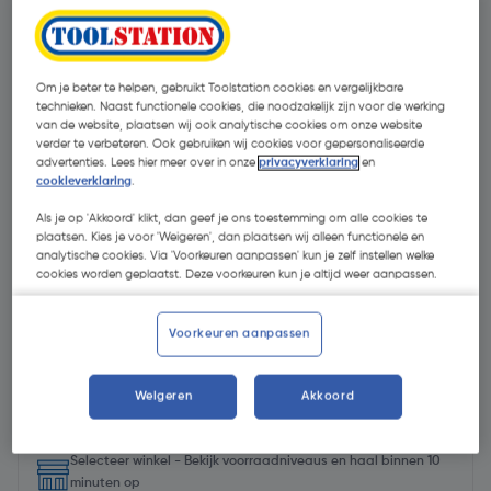
Om je beter te helpen, gebruikt Toolstation cookies en vergelijkbare
technieken. Naast functionele cookies, die noodzakelijk zijn voor de werking
van de website, plaatsen wij ook analytische cookies om onze website
verder te verbeteren. Ook gebruiken wij cookies voor gepersonaliseerde
advertenties. Lees hier meer over in onze
privacyverklaring
en
cookieverklaring
.
Als je op 'Akkoord' klikt, dan geef je ons toestemming om alle cookies te
plaatsen. Kies je voor 'Weigeren', dan plaatsen wij alleen functionele en
analytische cookies. Via 'Voorkeuren aanpassen' kun je zelf instellen welke
cookies worden geplaatst. Deze voorkeuren kun je altijd weer aanpassen.
Voorkeuren aanpassen
€ 107,94
| Excl. btw € 89,21
Weigeren
Akkoord
Selecteer winkel - Bekijk voorraadniveaus en haal binnen 10
minuten op