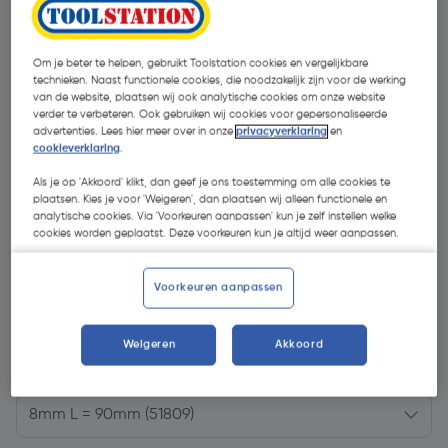
Om je beter te helpen, gebruikt Toolstation cookies en vergelijkbare
technieken. Naast functionele cookies, die noodzakelijk zijn voor de werking
van de website, plaatsen wij ook analytische cookies om onze website
verder te verbeteren. Ook gebruiken wij cookies voor gepersonaliseerde
- 14 %
advertenties. Lees hier meer over in onze
privacyverklaring
en
cookieverklaring
.
Als je op 'Akkoord' klikt, dan geef je ons toestemming om alle cookies te
plaatsen. Kies je voor 'Weigeren', dan plaatsen wij alleen functionele en
analytische cookies. Via 'Voorkeuren aanpassen' kun je zelf instellen welke
cookies worden geplaatst. Deze voorkeuren kun je altijd weer aanpassen.
€ 6,29
Voorkeuren aanpassen
€ 5,40
| Excl. btw € 4,46
Weigeren
Akkoord
Kies productvariant
(2)