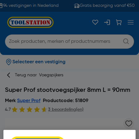
94 vestigingen in Nederland
Gratis bezorging vanaf €50
Selecteer een vestiging
Terug naar
Voegspijkers
Super Prof stootvoegspijker 8mm L = 90mm
Merk
Super Prof
Productcode: 51809
4.7
3 beoordeling(en)