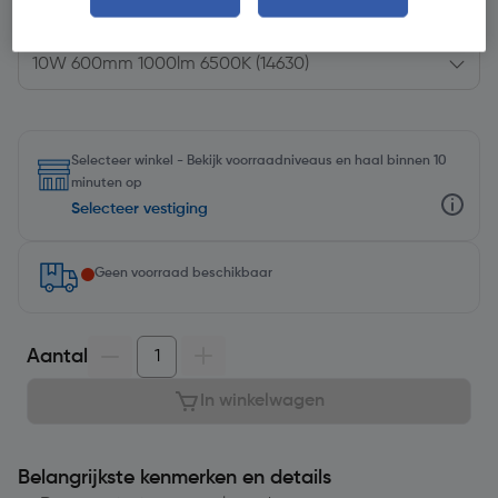
Kies productvariant
(8)
Selecteer winkel - Bekijk voorraadniveaus en haal binnen 10
minuten op
Selecteer vestiging
Geen voorraad beschikbaar
Aantal
In winkelwagen
Belangrijkste kenmerken en details