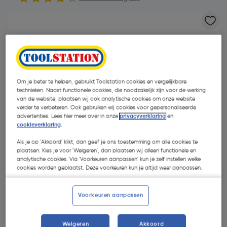
Om je beter te helpen, gebruikt Toolstation cookies en vergelijkbare
technieken. Naast functionele cookies, die noodzakelijk zijn voor de werking
van de website, plaatsen wij ook analytische cookies om onze website
verder te verbeteren. Ook gebruiken wij cookies voor gepersonaliseerde
- 30 %
advertenties. Lees hier meer over in onze
privacyverklaring
en
cookieverklaring
.
Als je op 'Akkoord' klikt, dan geef je ons toestemming om alle cookies te
plaatsen. Kies je voor 'Weigeren', dan plaatsen wij alleen functionele en
analytische cookies. Via 'Voorkeuren aanpassen' kun je zelf instellen welke
cookies worden geplaatst. Deze voorkeuren kun je altijd weer aanpassen.
€ 3,42
Voorkeuren aanpassen
€ 2,39
| Excl. btw € 1,98
Weigeren
Akkoord