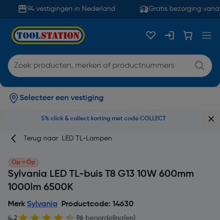
94 vestigingen in Nederland
Gratis bezorging vanaf
Selecteer een vestiging
5% click & collect korting met code COLLECT
Terug naar
LED TL-Lampen
Op = Op
Sylvania LED TL-buis T8 G13 10W 600mm
1000lm 6500K
Merk
Sylvania
Productcode: 14630
4.2
96 beoordeling(en)