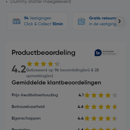
Dummy starter meegeleverd
94
Vestigingen
Gratis retourneren
Click & Collect
10min
in de vestigingen
Productbeoordeling
4.2
Gebaseerd op 96 beoordeling(en) & 28
opmerking(en)
Gemiddelde klantbeoordelingen
Prijs-kwaliteitverhouding
4.1
Betrouwbaarheid
4.6
Eigenschappen
4.4
Prestaties
4.6