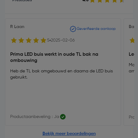
R Laan
Bart
Geverifieerde aankoop
5
2025-02-06
Prima LED buis werkt in oude TL bak na
Led
ombouwing
Mooi
Heb de TL bak omgebouwd en daarna de LED buis
arm
gebruikt.
Productaanbeveling : Ja
Prod
Bekijk meer beoordelingen