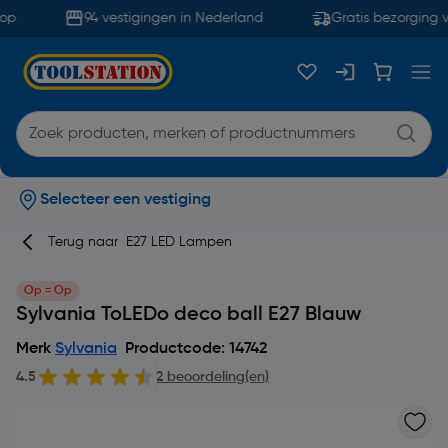
op
94 vestigingen in Nederland
Gratis bezorging v
Selecteer een vestiging
Terug naar
E27 LED Lampen
Op = Op
Sylvania ToLEDo deco ball E27 Blauw
Merk
Sylvania
Productcode: 14742
4.5
2 beoordeling(en)