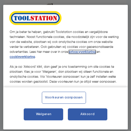
Om je beter te helpen, gebruikt Toolstation cookies en vergelijkbare
technieken. Naast functionele cookies, die noodzakelijk zijn voor de werking
van de website, plaatsen wij ook analytische cookies om onze website
verder te verbeteren. Ook gebruiken wij cookies voor gepersonaliseerde
advertenties. Lees hier meer over in onze
privacyverklaring
en
cookieverklaring
.
Als je op 'Akkoord' klikt, dan geef je ons toestemming om alle cookies te
plaatsen. Kies je voor 'Weigeren', dan plaatsen wij alleen functionele en
analytische cookies. Via 'Voorkeuren aanpassen' kun je zelf instellen welke
cookies worden geplaatst. Deze voorkeuren kun je altijd weer aanpassen.
€ 0,11
| Excl. btw € 0,09
Voorkeuren aanpassen
Kies productvariant
(3)
Weigeren
Akkoord