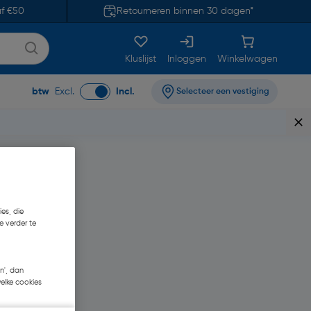
af €50
Retourneren binnen 30 dagen*
Kluslijst
Inloggen
Winkelwagen
btw
Excl.
Incl.
Selecteer een vestiging
es, die
e verder te
n', dan
welke cookies