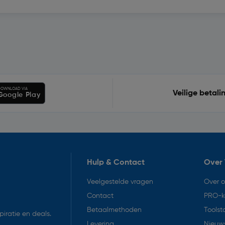
OWNLOAD VIA
Veilige betali
Google Play
Hulp & Contact
Over 
Veelgestelde vragen
Over 
Contact
PRO-k
Betaalmethoden
Toolst
iratie en deals.
Levering
Nieuws