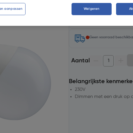
en aanpassen
Weigeren
A
Selecteer winkel - Bekijk voo
Selecteer vestiging
Geen voorraad beschikb
Aantal
Belangrijkste kenmerke
230V
Dimmen met een druk op d