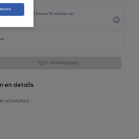
kkoord
rraadniveaus en haal binnen 10 minuten op
aar
In winkelwagen
n en details
e schakelaar