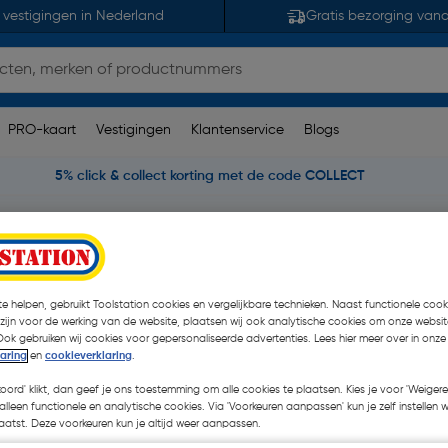
 vestigingen in Nederland
Gratis bezorging van
PRO-kaart
Vestigingen
Klantenservice
Blogs
5% click & collect korting met de code COLLECT
Sylvania ToLEDo Step-Dim LED lamp standaard E27
 standaard E27
e helpen, gebruikt Toolstation cookies en vergelijkbare technieken. Naast functionele cooki
 zijn voor de werking van de website, plaatsen wij ook analytische cookies om onze websit
Ook gebruiken wij cookies voor gepersonaliseerde advertenties. Lees hier meer over in onze
laring
en
cookieverklaring
.
koord' klikt, dan geef je ons toestemming om alle cookies te plaatsen. Kies je voor 'Weigere
alleen functionele en analytische cookies. Via 'Voorkeuren aanpassen' kun je zelf instellen 
€ 0,40
| Excl. btw € 0,33
atst. Deze voorkeuren kun je altijd weer aanpassen.