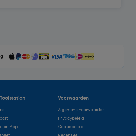
ng
Toolstation
Voorwaarden
ons
Algemene voorwaarden
aart
Privacybeleid
ation App
Cookiebeleid
brief
Recensies