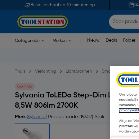
Bestel en haal na 10 minuten op
94
Nieuw
Deals
Folder
Categorieën
Merken
|
Thuis
Verlichting
Lichtbronnen
Smart lampen
Op = Op
Sylvania ToLEDo Step-Dim LED lamp
Om je beter t
noodzakelijk
8,5W 806lm 2700K
verbeteren. 
privacyverk
Merk:
Sylvania
| Productcode: 19307
| Stuk
Als je op 'Ak
plaatsen wij 
worden gepla