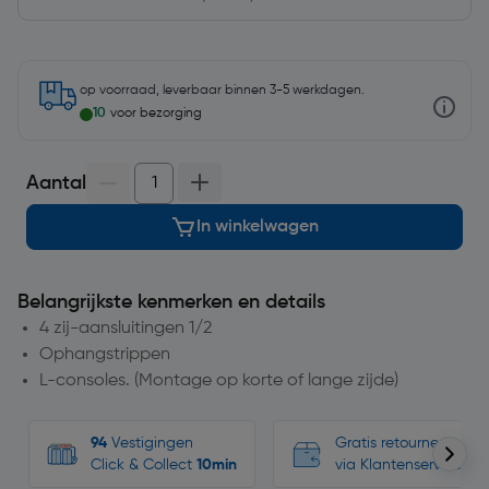
op voorraad, leverbaar binnen 3-5 werkdagen.
10
voor bezorging
Aantal
In winkelwagen
Belangrijkste kenmerken en details
4 zij-aansluitingen 1/2
Ophangstrippen
L-consoles. (Montage op korte of lange zijde)
94
Vestigingen
Gratis retourneren, n
Click & Collect
10min
via Klantenservice