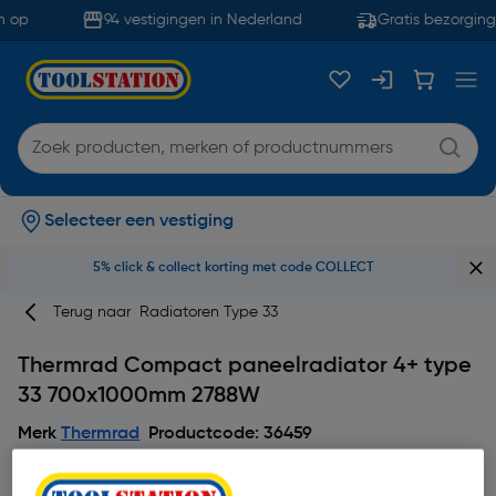
 op
94 vestigingen in Nederland
Gratis bezorging
Selecteer een vestiging
5% click & collect korting met code COLLECT
Terug naar
Radiatoren Type 33
Thermrad Compact paneelradiator 4+ type
33 700x1000mm 2788W
Merk
Thermrad
Productcode: 36459