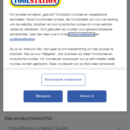
Om je beter te helpen, gebruikt Toolstation cookies en vergelijkbare
technieken. Naast functionele cookies, die noodzakelijk zijn voor de werking
van de website, plaatsen wij ook analytische cookies om onze website
verder te verbeteren. Ook gebruiken wij cookies voor gepersonaliseerde
advertenties. Lees hier meer over in onze
privacyverklaring
en
cookieverklaring
.
Als je op 'Akkoord' klikt, dan geef je ons toestemming om alle cookies te
plaatsen. Kies je voor 'Weigeren', dan plaatsen wij alleen functionele en
analytische cookies. Via 'Voorkeuren aanpassen' kun je zelf instellen welke
cookies worden geplaatst. Deze voorkeuren kun je altijd weer aanpassen.
Voorkeuren aanpassen
€ 380,46
Weigeren
Akkoord
| Excl. btw € 314,43
Kies productvariant
(14)