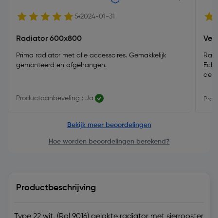
5
2024-01-31
Radiator 600x800
Veel
Prima radiator met alle accessoires. Gemakkelijk
Radi
gemonteerd en afgehangen.
Echt
de s
Productaanbeveling : Ja
Prod
Bekijk meer beoordelingen
Hoe worden beoordelingen berekend?
Productbeschrijving
Type 22 wit, (Ral 9016) gelakte radiator met sierrooster