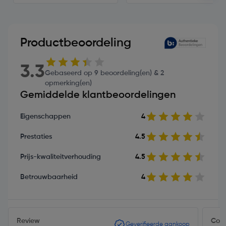
Productbeoordeling
3.3
Gebaseerd op 9 beoordeling(en) & 2
opmerking(en)
Gemiddelde klantbeoordelingen
Eigenschappen
4
Prestaties
4.5
Prijs-kwaliteitverhouding
4.5
Betrouwbaarheid
4
Review
Cor7
Geverifieerde aankoop