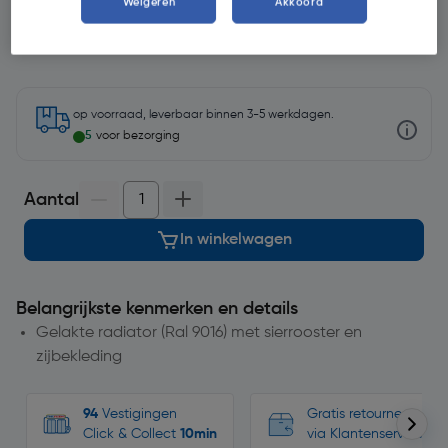
Weigeren
Akkoord
op voorraad, leverbaar binnen 3-5 werkdagen.
5
voor bezorging
Aantal
In winkelwagen
Belangrijkste kenmerken en details
Gelakte radiator (Ral 9016) met sierrooster en
zijbekleding
94
Vestigingen
Gratis retourneren, n
Click & Collect
10min
via Klantenservice