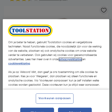
Om je beter te helpen, gebruikt Toolstation cookies en vergelijkbare
technieken. Naast functionele cookies, die noodzakelijk zijn voor de werking
van de website, plaatsen wij ook analytische cookies om onze website
verder te verbeteren. Ook gebruiken wij cookies voor gepersonaliseerde
advertenties. Lees hier meer over in onze
privacyverklaring
en
cookieverklaring
.
Als je op 'Akkoord' klikt, dan geef je ons toestemming om alle cookies te
plaatsen. Kies je voor 'Weigeren', dan plaatsen wij alleen functionele en
analytische cookies. Via 'Voorkeuren aanpassen' kun je zelf instellen welke
cookies worden geplaatst. Deze voorkeuren kun je altijd weer aanpassen.
€ 233,58
| Excl. btw € 193,04
Voorkeuren aanpassen
Kies productvariant
(7)