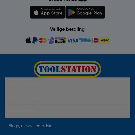
Downloaden in de
DOWNLOAD VIA
App Store
Google Play
Veilige betaling
Hulp & Contact
Over Toolstation
Voorwaarden
Blogs, nieuws en advies