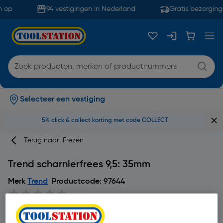
 op
94 vestigingen in Nederland
Gratis bezorging
Selecteer een vestiging
5% click & collect korting met code COLLECT
Terug naar
Frezen
Trend scharnierfrees 9,5: 35mm
Merk
Trend
Productcode: 97644