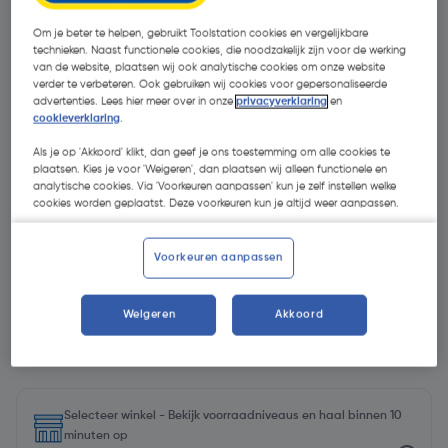
Om je beter te helpen, gebruikt Toolstation cookies en vergelijkbare
technieken. Naast functionele cookies, die noodzakelijk zijn voor de werking
van de website, plaatsen wij ook analytische cookies om onze website
verder te verbeteren. Ook gebruiken wij cookies voor gepersonaliseerde
advertenties. Lees hier meer over in onze
privacyverklaring
en
cookieverklaring
.
Als je op 'Akkoord' klikt, dan geef je ons toestemming om alle cookies te
- 48 %
plaatsen. Kies je voor 'Weigeren', dan plaatsen wij alleen functionele en
analytische cookies. Via 'Voorkeuren aanpassen' kun je zelf instellen welke
cookies worden geplaatst. Deze voorkeuren kun je altijd weer aanpassen.
Voorkeuren aanpassen
€ 30,39
Weigeren
Akkoord
€ 15,79
| Excl. btw € 13,05
Selecteer winkel - Bekijk voorraadniveaus en haal binnen 10
minuten op