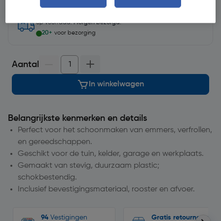
op voorraad.
Morgen bezorgd
.
20+
voor bezorging
Aantal
In winkelwagen
Belangrijkste kenmerken en details
Perfect voor het schoonmaken van emmers, verfrollen,
en gereedschappen.
Geschikt voor de tuin, kelder, garage en werkplaats.
Gemaakt van stevig, duurzaam plastic;
schokbestendig.
Inclusief bevestigingsmateriaal, rooster en afvoer.
94
Vestigingen
Gratis retourneren