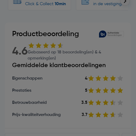
Click & Collect
10min
in de vestigingen
Productbeoordeling
4.6
Gebaseerd op 18 beoordeling(en) & 4
opmerking(en)
Gemiddelde klantbeoordelingen
Eigenschappen
4
Prestaties
5
Betrouwbaarheid
3.5
Prijs-kwaliteitverhouding
3.7