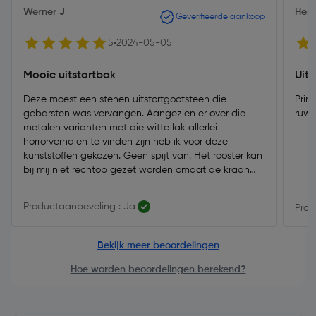
Werner J
Hen
Geverifieerde aankoop
5
2024-05-05
Mooie uitstortbak
Uit
Deze moest een stenen uitstortgootsteen die
Prim
gebarsten was vervangen. Aangezien er over die
ruwe
metalen varianten met die witte lak allerlei
horrorverhalen te vinden zijn heb ik voor deze
kunststoffen gekozen. Geen spijt van. Het rooster kan
bij mij niet rechtop gezet worden omdat de kraan
wat laag zit maar je kan het ook gewoon uit de
scharnieren trekken als er een hoge emmer in de bak
Productaanbeveling : Ja
Prod
moet staan.
Bekijk meer beoordelingen
Hoe worden beoordelingen berekend?