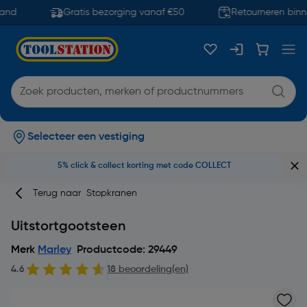
and
Gratis bezorging vanaf €50
Retourneren binn
Selecteer een vestiging
5% click & collect korting met code COLLECT
Terug naar
Stopkranen
Uitstortgootsteen
Merk
Marley
Productcode: 29449
4.6
18 beoordeling(en)