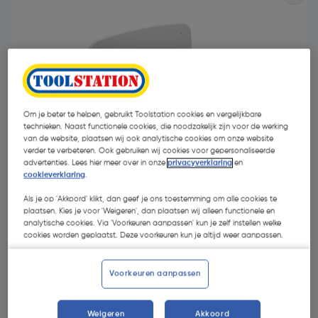
Om je beter te helpen, gebruikt Toolstation cookies en vergelijkbare
technieken. Naast functionele cookies, die noodzakelijk zijn voor de werking
van de website, plaatsen wij ook analytische cookies om onze website
verder te verbeteren. Ook gebruiken wij cookies voor gepersonaliseerde
advertenties. Lees hier meer over in onze
privacyverklaring
en
cookieverklaring
.
Als je op 'Akkoord' klikt, dan geef je ons toestemming om alle cookies te
plaatsen. Kies je voor 'Weigeren', dan plaatsen wij alleen functionele en
€ 82,37
analytische cookies. Via 'Voorkeuren aanpassen' kun je zelf instellen welke
| Excl. btw € 68,07
cookies worden geplaatst. Deze voorkeuren kun je altijd weer aanpassen.
Voorkeuren aanpassen
Selecteer winkel - Bekijk voorraadniveaus en haal binnen 10
minuten op
Selecteer vestiging
Weigeren
Akkoord