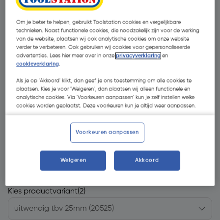
Om je beter te helpen, gebruikt Toolstation cookies en vergelijkbare
technieken. Naast functionele cookies, die noodzakelijk zijn voor de werking
van de website, plaatsen wij ook analytische cookies om onze website
verder te verbeteren. Ook gebruiken wij cookies voor gepersonaliseerde
advertenties. Lees hier meer over in onze
privacyverklaring
en
cookieverklaring
.
Als je op 'Akkoord' klikt, dan geef je ons toestemming om alle cookies te
plaatsen. Kies je voor 'Weigeren', dan plaatsen wij alleen functionele en
analytische cookies. Via 'Voorkeuren aanpassen' kun je zelf instellen welke
cookies worden geplaatst. Deze voorkeuren kun je altijd weer aanpassen.
Voorkeuren aanpassen
€ 54,42
| Excl. btw € 44,98
Weigeren
Akkoord
Kies productvariant
(2)