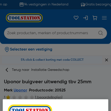
n op
94 vestigingen in Nederland
Gratis bezorging
Selecteer een vestiging
5% click & collect korting met code COLLECT
Terug naar
Installatie Gereedschap
Uponor buigveer uitwendig tbv 25mm
Merk
Uponor
Productcode: 20525
1
1 beoordeling(en)