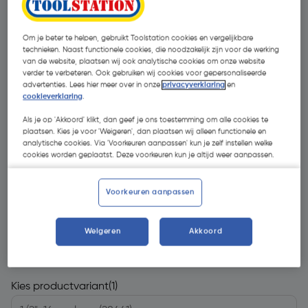
Om je beter te helpen, gebruikt Toolstation cookies en vergelijkbare
technieken. Naast functionele cookies, die noodzakelijk zijn voor de werking
van de website, plaatsen wij ook analytische cookies om onze website
verder te verbeteren. Ook gebruiken wij cookies voor gepersonaliseerde
advertenties. Lees hier meer over in onze
privacyverklaring
en
cookieverklaring
.
Als je op 'Akkoord' klikt, dan geef je ons toestemming om alle cookies te
plaatsen. Kies je voor 'Weigeren', dan plaatsen wij alleen functionele en
analytische cookies. Via 'Voorkeuren aanpassen' kun je zelf instellen welke
cookies worden geplaatst. Deze voorkeuren kun je altijd weer aanpassen.
Voorkeuren aanpassen
Weigeren
Akkoord
€ 15,19
| Excl. btw € 12,55
Kies productvariant
(1)