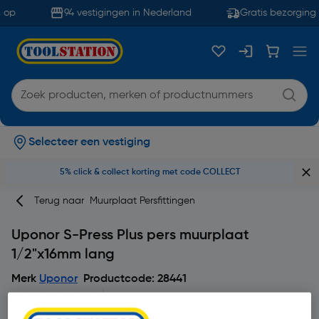
 op
94 vestigingen in Nederland
Gratis bezorging 
Selecteer een vestiging
5% click & collect korting met code COLLECT
Terug naar
Muurplaat Persfittingen
Uponor S-Press Plus pers muurplaat
1/2"x16mm lang
Merk
Uponor
Productcode: 28441
5
13 beoordeling(en)