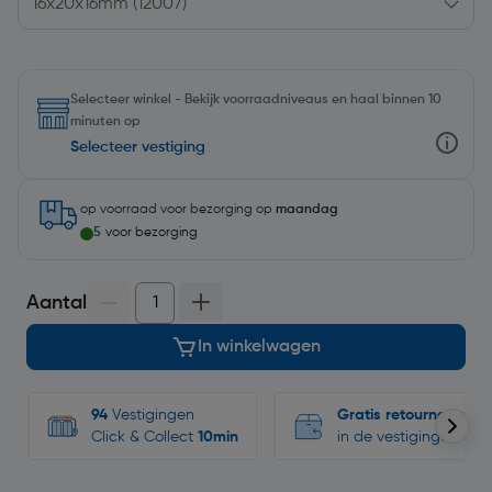
Selecteer winkel - Bekijk voorraadniveaus en haal binnen 10
minuten op
Selecteer vestiging
op voorraad
voor bezorging op
maandag
5
voor bezorging
Aantal
In winkelwagen
94
Vestigingen
Gratis retourneren
Click & Collect
10min
in de vestigingen