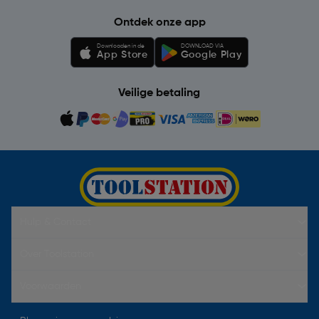
Ontdek onze app
Downloaden in de
DOWNLOAD VIA
App Store
Google Play
Veilige betaling
Hulp & Contact
Over Toolstation
Voorwaarden