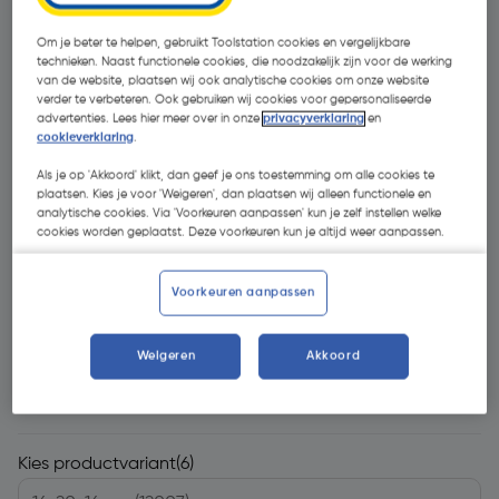
Om je beter te helpen, gebruikt Toolstation cookies en vergelijkbare
technieken. Naast functionele cookies, die noodzakelijk zijn voor de werking
van de website, plaatsen wij ook analytische cookies om onze website
verder te verbeteren. Ook gebruiken wij cookies voor gepersonaliseerde
advertenties. Lees hier meer over in onze
privacyverklaring
en
cookieverklaring
.
Als je op 'Akkoord' klikt, dan geef je ons toestemming om alle cookies te
plaatsen. Kies je voor 'Weigeren', dan plaatsen wij alleen functionele en
analytische cookies. Via 'Voorkeuren aanpassen' kun je zelf instellen welke
cookies worden geplaatst. Deze voorkeuren kun je altijd weer aanpassen.
Voorkeuren aanpassen
Weigeren
Akkoord
€ 20,09
| Excl. btw € 16,60
Kies productvariant
(6)