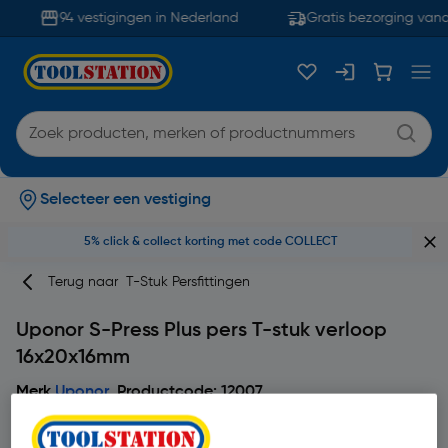
94 vestigingen in Nederland
Gratis bezorging vana
Selecteer een vestiging
5% click & collect korting met code COLLECT
Terug naar
T-Stuk Persfittingen
Uponor S-Press Plus pers T-stuk verloop
16x20x16mm
Merk
Uponor
Productcode: 12007
5
1 beoordeling(en)