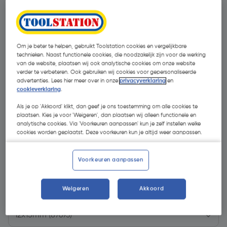
Om je beter te helpen, gebruikt Toolstation cookies en vergelijkbare
technieken. Naast functionele cookies, die noodzakelijk zijn voor de werking
van de website, plaatsen wij ook analytische cookies om onze website
verder te verbeteren. Ook gebruiken wij cookies voor gepersonaliseerde
advertenties. Lees hier meer over in onze
privacyverklaring
en
cookieverklaring
.
Als je op 'Akkoord' klikt, dan geef je ons toestemming om alle cookies te
plaatsen. Kies je voor 'Weigeren', dan plaatsen wij alleen functionele en
analytische cookies. Via 'Voorkeuren aanpassen' kun je zelf instellen welke
cookies worden geplaatst. Deze voorkeuren kun je altijd weer aanpassen.
€ 2,95
Voorkeuren aanpassen
| Excl. btw € 2,44
Weigeren
Akkoord
Kies productvariant
(2)