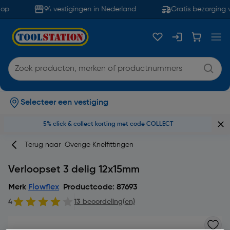
op
94 vestigingen in Nederland
Gratis bezorging v
Selecteer een vestiging
5% click & collect korting met code COLLECT
Terug naar
Overige Knelfittingen
Verloopset 3 delig 12x15mm
Merk
Flowflex
Productcode: 87693
4
13 beoordeling(en)