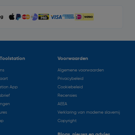
ng
Toolstation
Voorwaarden
ons
Algemene voorwaarden
aart
Privacybeleid
ation App
Cookiebeleid
brief
Recensies
ingen
AEEA
ures
Verklaring van moderne slavernij
ap
Copyright
Blogs, nieuws en advies