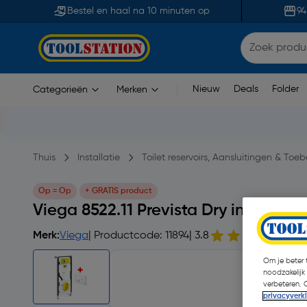
Bestel en haal na 10 minuten op
94
Nieuw
Deals
Folder
Categorieën
Merken
|
Thuis
Installatie
Toilet reservoirs, Aansluitingen & Toe
Op = Op
+ GRATIS product
Viega 8522.11 Prevista Dry inbouwres
Merk:
Viega
| Productcode: 11894
| 3.8
4 
Om je beter t
noodzakelijk
verbeteren. 
privacyverk