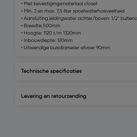
• Met bevestigingsmateriaal closet
• Min. 2 en max. 7,5 liter spoelwaterhoeveelheid
• Aansluiting leidingwater achter/boven: 1/2" buite
• Breedte 500mm
• Hoogte: 1120 t/m 1320mm
• Inbouwdiepte: 120mm
• Uitwendige buisdiameter afvoer 90mm
Technische specificaties
Technische specificaties
Levering en retourzending
Levering en retourzending
Soortgelijke artikelen