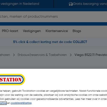
 vestigingen in Nederland
Gratis bezorging van
PRO-kaart
Vestigingen
Klantenservice
Blogs
5% click & collect korting met de code COLLECT
behoren
(Inbouw)reservoirs & Toebehoren
Viega 8522.11 Previst
ervoir
opmerking(en)
| Stuk
€ 102,74
e helpen, gebruikt Toolstation cookies en vergelijkbare technieken. Naast functionele cooki
| Excl. btw € 
 zijn voor de werking van de website, plaatsen wij ook analytische cookies om onze websit
Ook gebruiken wij cookies voor gepersonaliseerde advertenties. Lees hier meer over in onze
laring
en
cookieverklaring
.
Promoties