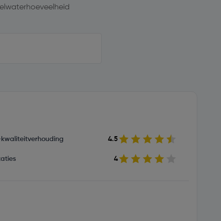
poelwaterhoeveelheid
s-kwaliteitverhouding
4.5
aties
4