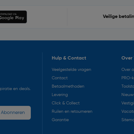
OWNLOAD VIA
Veilige betali
Google Play
Hulp & Contact
Over 
Veelgestelde vragen
Over 
Contact
PRO-k
Betaalmethoden
Toolst
iratie en deals.
Levering
Nieuws
Click & Collect
Vestig
Ruilen en retourneren
Vacat
Abonneren
Garantie
Sitem