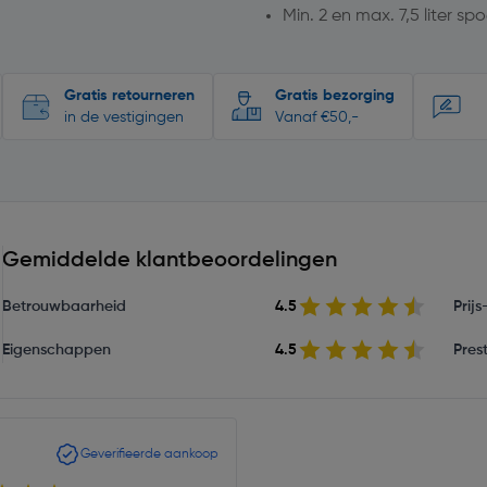
Min. 2 en max. 7,5 liter s
Gratis retourneren
Gratis bezorging
in de vestigingen
Vanaf €50,-
Gemiddelde klantbeoordelingen
Betrouwbaarheid
4.5
Prij
Eigenschappen
4.5
Prest
Geverifieerde aankoop