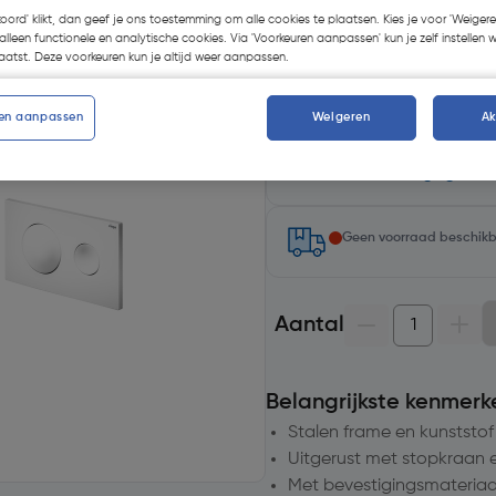
koord' klikt, dan geef je ons toestemming om alle cookies te plaatsen. Kies je voor 'Weigere
Actie: Koop deze Viega in
alleen functionele en analytische cookies. Via 'Voorkeuren aanpassen' kun je zelf instellen 
GRATIS. Let op voeg de be
atst. Deze voorkeuren kun je altijd weer aanpassen.
de korting wordt automatis
en aanpassen
Weigeren
A
Selecteer winkel - Bekijk v
Selecteer vestiging
Geen voorraad beschik
Aantal
Belangrijkste kenmerk
Stalen frame en kunststof 
Uitgerust met stopkraan 
Met bevestigingsmateriaa