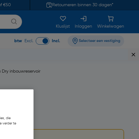
af €50
Retourneren binnen 30 dagen*
Kluslijst
Inloggen
Winkelwagen
btw
Excl.
Incl.
Selecteer een vestiging
a Dry inbouwreservoir
es, die
84,91
e verder te