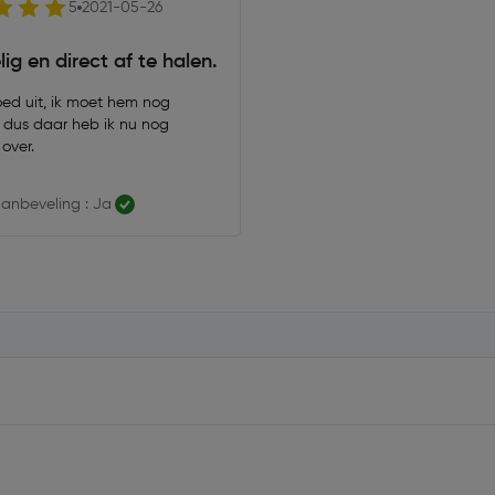
5
2021-05-26
ig en direct af te halen.
oed uit, ik moet hem nog
 dus daar heb ik nu nog
over.
anbeveling : Ja