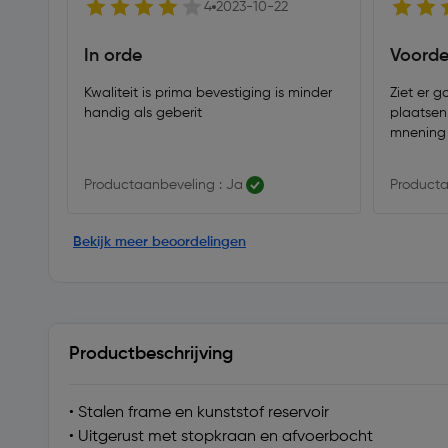
4
2023-10-22
In orde
Voordel
Kwaliteit is prima bevestiging is minder
Ziet er g
handig als geberit
plaatsen
mnening 
Productaanbeveling : Ja
Producta
Bekijk meer beoordelingen
Productbeschrijving
• Stalen frame en kunststof reservoir
• Uitgerust met stopkraan en afvoerbocht