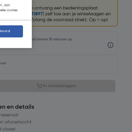
n', dan
bouwreservoir en ontvang een bedieningsplaat
welke cookies
dieningsplaat (
11897
) zelf toe aan je winkelwagen en
ch verrekend. Zolang de voorraad strekt. Op = op!
kkoord
oorraadniveaus en haal binnen 10 minuten op
baar
In winkelwagen
en en details
reservoir
en afvoerbocht
l closet