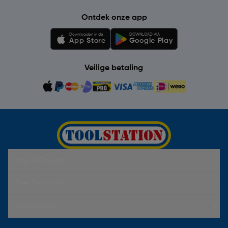
Ontdek onze app
Downloaden in de
DOWNLOAD VIA
App Store
Google Play
Veilige betaling
Hulp & Contact
Over Toolstation
Voorwaarden