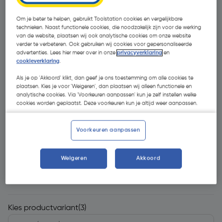
Om je beter te helpen, gebruikt Toolstation cookies en vergelijkbare
technieken. Naast functionele cookies, die noodzakelijk zijn voor de werking
van de website, plaatsen wij ook analytische cookies om onze website
verder te verbeteren. Ook gebruiken wij cookies voor gepersonaliseerde
advertenties. Lees hier meer over in onze
privacyverklaring
en
cookieverklaring
.
Als je op 'Akkoord' klikt, dan geef je ons toestemming om alle cookies te
- 32 %
plaatsen. Kies je voor 'Weigeren', dan plaatsen wij alleen functionele en
analytische cookies. Via 'Voorkeuren aanpassen' kun je zelf instellen welke
cookies worden geplaatst. Deze voorkeuren kun je altijd weer aanpassen.
Voorkeuren aanpassen
€ 3,53
Weigeren
Akkoord
€ 2,39
| Excl. btw € 1,98
Kies productvariant
(3)