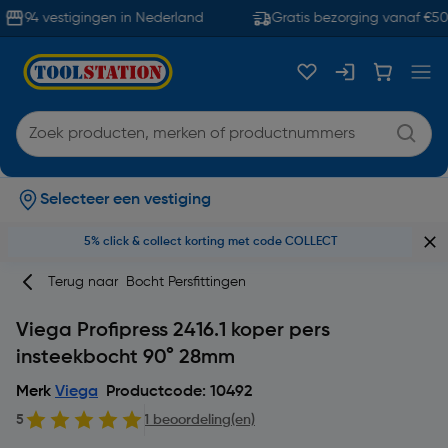
94 vestigingen in Nederland
Gratis bezorging vanaf €50
Selecteer een vestiging
5% click & collect korting met code COLLECT
Terug naar
Bocht Persfittingen
Viega Profipress 2416.1 koper pers
insteekbocht 90° 28mm
Merk
Viega
Productcode: 10492
5
1 beoordeling(en)