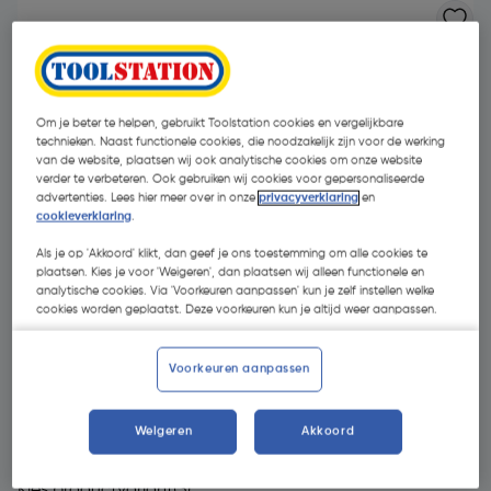
Om je beter te helpen, gebruikt Toolstation cookies en vergelijkbare
technieken. Naast functionele cookies, die noodzakelijk zijn voor de werking
van de website, plaatsen wij ook analytische cookies om onze website
verder te verbeteren. Ook gebruiken wij cookies voor gepersonaliseerde
advertenties. Lees hier meer over in onze
privacyverklaring
en
- 33 %
cookieverklaring
.
Als je op 'Akkoord' klikt, dan geef je ons toestemming om alle cookies te
plaatsen. Kies je voor 'Weigeren', dan plaatsen wij alleen functionele en
analytische cookies. Via 'Voorkeuren aanpassen' kun je zelf instellen welke
cookies worden geplaatst. Deze voorkeuren kun je altijd weer aanpassen.
€ 14,26
Voorkeuren aanpassen
€ 9,55
| Excl. btw € 7,89
Weigeren
Akkoord
Kies productvariant
(3)