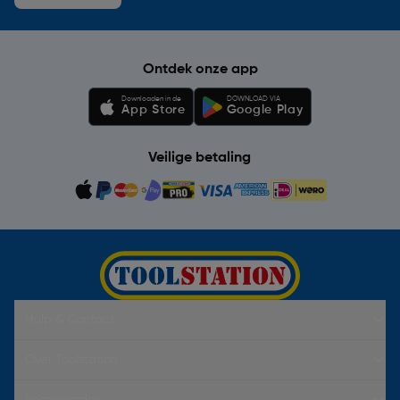
Ontdek onze app
Downloaden in de
DOWNLOAD VIA
App Store
Google Play
Veilige betaling
Hulp & Contact
Over Toolstation