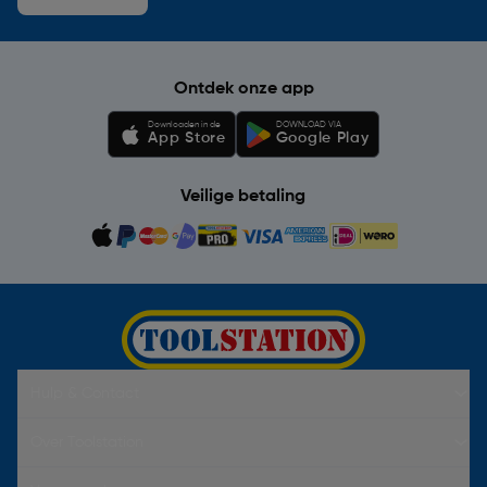
Ontdek onze app
Downloaden in de
DOWNLOAD VIA
App Store
Google Play
Veilige betaling
Hulp & Contact
Over Toolstation