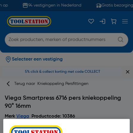
 op
94 vestigingen in Nederland
Gratis bezorging
Selecteer een vestiging
5% click & collect korting met code COLLECT
Terug naar
Kniekoppeling Persfittingen
Viega Smartpress 6716 pers kniekoppeling
90° 16mm
Merk
Viega
Productcode: 10386
4.7
3 beoordeling(en)