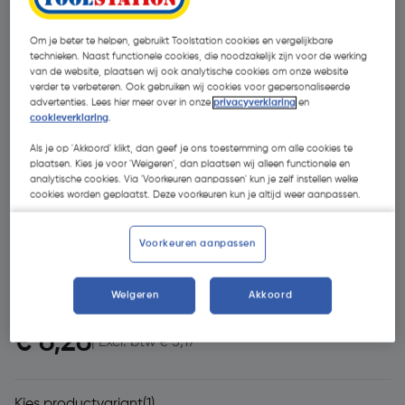
Om je beter te helpen, gebruikt Toolstation cookies en vergelijkbare
technieken. Naast functionele cookies, die noodzakelijk zijn voor de werking
van de website, plaatsen wij ook analytische cookies om onze website
verder te verbeteren. Ook gebruiken wij cookies voor gepersonaliseerde
advertenties. Lees hier meer over in onze
privacyverklaring
en
cookieverklaring
.
Als je op 'Akkoord' klikt, dan geef je ons toestemming om alle cookies te
plaatsen. Kies je voor 'Weigeren', dan plaatsen wij alleen functionele en
- 9 %
analytische cookies. Via 'Voorkeuren aanpassen' kun je zelf instellen welke
cookies worden geplaatst. Deze voorkeuren kun je altijd weer aanpassen.
Voorkeuren aanpassen
Weigeren
Akkoord
€ 6,91
€ 6,26
| Excl. btw € 5,17
Kies productvariant
(1)