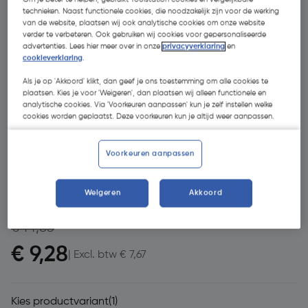
technieken. Naast functionele cookies, die noodzakelijk zijn voor de werking
van de website, plaatsen wij ook analytische cookies om onze website
verder te verbeteren. Ook gebruiken wij cookies voor gepersonaliseerde
advertenties. Lees hier meer over in onze
privacyverklaring
en
cookieverklaring
.
Als je op 'Akkoord' klikt, dan geef je ons toestemming om alle cookies te
plaatsen. Kies je voor 'Weigeren', dan plaatsen wij alleen functionele en
analytische cookies. Via 'Voorkeuren aanpassen' kun je zelf instellen welke
cookies worden geplaatst. Deze voorkeuren kun je altijd weer aanpassen.
- 37 %
Voorkeuren aanpassen
Weigeren
Akkoord
€ 14,83
€ 9,28
| Excl. btw € 7,67
Kies productvariant
(1)