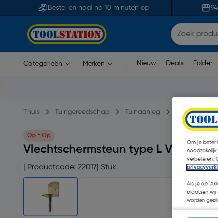
Bestel en haal na 10 minuten op
94
Nieuw
Deals
Folder
Categorieën
Merken
|
Thuis
Tuingereedschap
Tuinaanleg
Paalhouders &
Op = Op
Om je beter t
Vlechtschermsteun type L Verzinkt
noodzakelijk
verbeteren. 
| Productcode: 22017
| Stuk
privacyverk
Als je op 'Ak
plaatsen wij 
worden gepla