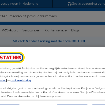
 vestigingen in Nederland
Gratis bezorging van
PRO-kaart
Vestigingen
Klantenservice
Blogs
5% click & collect korting met de code COLLECT
 Tuinijzerwaren
Vlechtschermsteun type L
e helpen, gebruikt Toolstation cookies en vergelijkbare technieken. Naast functionele cooki
 zijn voor de werking van de website, plaatsen wij ook analytische cookies om onze websit
Ook gebruiken wij cookies voor gepersonaliseerde advertenties. Lees hier meer over in onze
laring
en
cookieverklaring
.
€ 0,18
koord' klikt, dan geef je ons toestemming om alle cookies te plaatsen. Kies je voor 'Weigere
alleen functionele en analytische cookies. Via 'Voorkeuren aanpassen' kun je zelf instellen 
€ 0,16
atst. Deze voorkeuren kun je altijd weer aanpassen.
| Excl. btw € 0,13