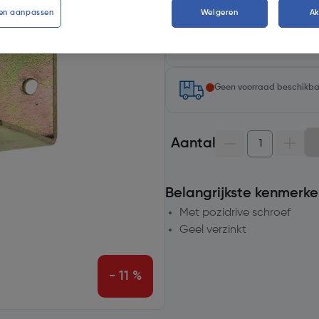
en aanpassen
Weigeren
A
Selecteer winkel - Bekijk voo
Selecteer vestiging
Geen voorraad beschikb
Aantal
Belangrijkste kenmerke
Met pozidrive schroef
Geel verzinkt
- 11 %