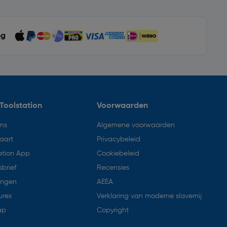
ng
Toolstation
Voorwaarden
ons
Algemene voorwaarden
aart
Privacybeleid
ation App
Cookiebeleid
brief
Recensies
ingen
AEEA
ures
Verklaring van moderne slavernij
ap
Copyright