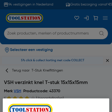
94 vestigingen in Nederland
Gratis bezorging vanaf €5
Selecteer een vestiging
5% click & collect korting met code COLLECT
Terug naar
T-Stuk Knelfittingen
VSH verzinkt knel T-stuk 15x15x15mm
Merk
VSH
Productcode: 43370
4
1 beoordeling(en)