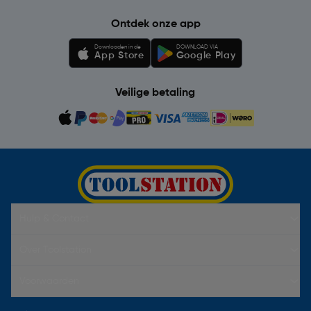
Ontdek onze app
Downloaden in de
DOWNLOAD VIA
App Store
Google Play
Veilige betaling
Hulp & Contact
Over Toolstation
Voorwaarden