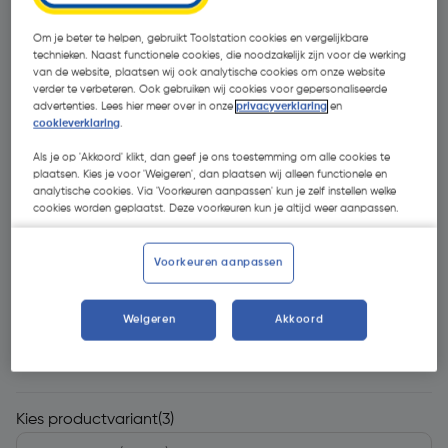
Om je beter te helpen, gebruikt Toolstation cookies en vergelijkbare
technieken. Naast functionele cookies, die noodzakelijk zijn voor de werking
van de website, plaatsen wij ook analytische cookies om onze website
verder te verbeteren. Ook gebruiken wij cookies voor gepersonaliseerde
advertenties. Lees hier meer over in onze
privacyverklaring
en
cookieverklaring
.
Als je op 'Akkoord' klikt, dan geef je ons toestemming om alle cookies te
- 49 %
plaatsen. Kies je voor 'Weigeren', dan plaatsen wij alleen functionele en
analytische cookies. Via 'Voorkeuren aanpassen' kun je zelf instellen welke
cookies worden geplaatst. Deze voorkeuren kun je altijd weer aanpassen.
Voorkeuren aanpassen
€ 12,49
Weigeren
Akkoord
€ 6,38
| Excl. btw € 5,27
Kies productvariant
(3)